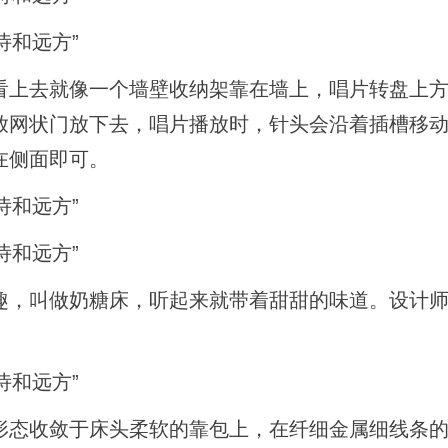
看上去就像一个墙壁收纳架靠在墙上，唱片转盘上
放网状门放下去，唱片播放时，针头会沿着插槽移
在侧面即可。
趣，叫做奶糖床，听起来就带着甜甜的味道。设计
形态收敛于床头柔软的靠包上，在纤细金属细线条