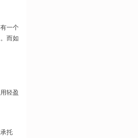
方有一个
动。而如
师用轻盈
的承托