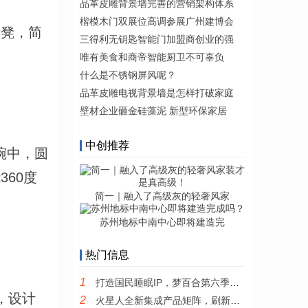
品革皮雕背景墙完善的营销架构体系
楷模木门双展位高调参展广州建博会
衡凳，简
三得利无钥匙智能门加盟商创业的强
唯有美食和商帝智能厨卫不可辜负
什么是不锈钢屏风呢？
品革皮雕电视背景墙是怎样打破家庭
壁材企业砸金硅藻泥 新型环保家居
中创推荐
圆碗中，圆
60度
简一｜融入了高级灰的轻奢风家
苏州地标中南中心即将建造完
热门信息
1
打造国民睡眠IP，梦百合第六季全民试睡节引领0压睡眠新风尚
具，设计
2
火星人全新集成产品矩阵，刷新集成厨电产品新高度