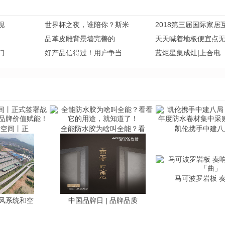
现
世界杯之夜，谁陪你？斯米
2018第三届国际家居
品革皮雕背景墙完善的
天天喊着地板便宜点
门
好产品信得过！用户争当
蓝炬星集成灶|上合电
六空间丨正
全能防水胶为啥叫全能？看
凯伦携手中建八
马可波罗岩板 
风系统和空
中国品牌日 | 品牌品质