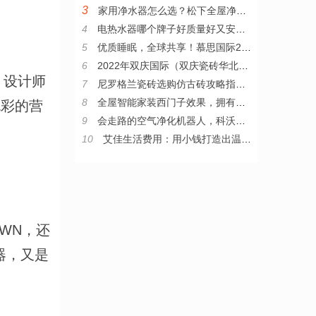
3
家用净水器怎么选？松下全屋净水系统值得推荐
4
电热水器哪个牌子好质量好又安全？耐用安全的电热水器推荐
5
优质睡眠，全球共享！慕思国际2022年全新品牌宣传片发布
6
2022年双庆国际（双庆瓷砖华北区）核心战略伙伴峰会圆满举行
话，设计师
7
尼罗格兰瓷砖选购仿古砖攻略指南，教你从小白变“砖”家
8
全屋智能家装西门子效果，拥有西门子整套智能家居是什么体验
色彩的营
9
会走路的空气净化机器人，科沃斯沁宝让房子住得更舒心
10
艾佳生活费用：用小钱打造出温暖家
AWN，还
放器，又是