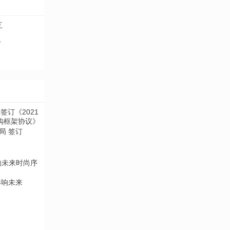
互
无
局 签订
奏响未来