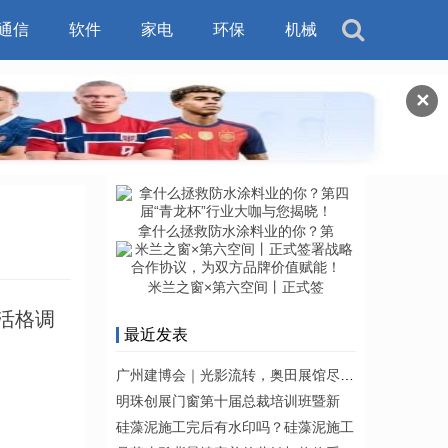
通信
软件
家电
环保
机械
✕
拿什么拯救防水涂料业的你？第
米兰之窗×第六空间丨正式签
活格调
最近发表
广州建博会｜光影流转，奥田展馆尽显时
明珠创展门窗第十届总裁培训班暨新
硅藻泥施工完后有水印吗？硅藻泥施工