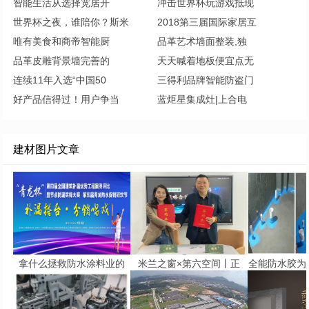
智能生活从选择宽居开
冲击世界杯玩游戏抵现
世界杯之夜，谁陪你？斯米
2018第三届国际家居互
唯有美食和商帝智能厨
品革艺术墙面整装,独
品革皮雕背景墙完善的
天天喊着地板便宜点无
连续11年入选“中国50
三得利品牌智能防盗门
好产品信得过！用户争当
蓝炬星集成灶|上合电
建材图片文章
拿什么拯救防水涂料业的
米兰之窗×第六空间丨正
全能防水胶为