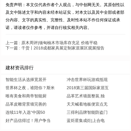
免责声明：本文仅代表作者个人观点，与中创网无关。其原创性以
及文中陈述文字和内容未经本站证实，对本文以及其中全部或者部
分内容、文字的真实性、完整性、及时性本站不作任何保证或承
诺，请读者仅作参考，并请自行核实相关内容。
上一篇 :
原木周评|缅甸柚木市场库存充足 价格平稳
下一篇 :
干货丨2018成都家具展定制家居展区观展报告
建材资讯排行
智能生活从选择宽居开
冲击世界杯玩游戏抵现
世界杯之夜，谁陪你？斯米
2018第三届国际家居互
唯有美食和商帝智能厨
品革艺术墙面整装,独
品革皮雕背景墙完善的
天天喊着地板便宜点无
连续11年入选“中国50
三得利品牌智能防盗门
好产品信得过！用户争当
蓝炬星集成灶|上合电