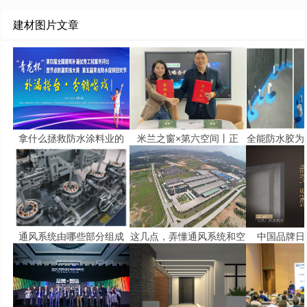
建材图片文章
拿什么拯救防水涂料业的
米兰之窗×第六空间丨正
全能防水胶为
通风系统由哪些部分组成
这几点，弄懂通风系统和空
中国品牌日 