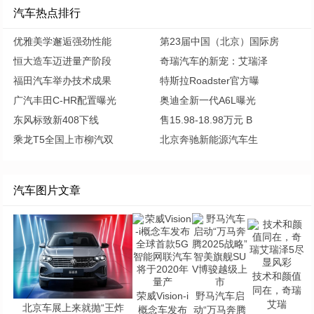
汽车热点排行
优雅美学邂逅强劲性能
第23届中国（北京）国际房
恒大造车迈进量产阶段
奇瑞汽车的新宠：艾瑞泽
福田汽车举办技术成果
特斯拉Roadster官方曝
广汽丰田C-HR配置曝光
奥迪全新一代A6L曝光
东风标致新408下线
售15.98-18.98万元 B
乘龙T5全国上市柳汽双
北京奔驰新能源汽车生
汽车图片文章
技术和颜值
同在，奇瑞
荣威Vision-i
野马汽车启
艾瑞
北京车展上来就抛“王炸
概念车发布
动“万马奔腾