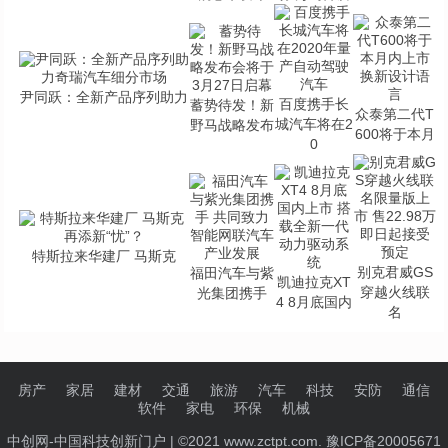
尹同跃：全新产品序列助力
百度携手长
蓄势待发！新
众泰第二代T
城汽车将在2
野马战略发布
600将于本月
0
特斯拉来华建厂 马斯克
别克君威GS
福田汽车与紫
凯迪拉克XT
穿越火线联
光集团携手
4 8月底国内
名
房产
家居
建材
交通
旅游
汽车
科技
安防
通信
软件
家电
环保
机械
中创网-中国科技创新门户
| ©2021 www.zctpt.com. 豫ICP备20005671