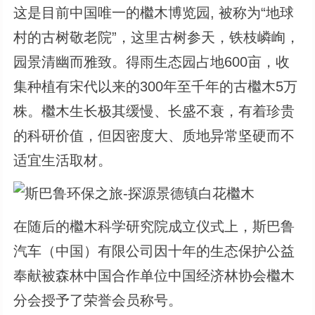
这是目前中国唯一的檵木博览园, 被称为“地球
村的古树敬老院”，这里古树参天，铁枝嶙峋，
园景清幽而雅致。得雨生态园占地600亩，收
集种植有宋代以来的300年至千年的古檵木5万
株。檵木生长极其缓慢、长盛不衰，有着珍贵
的科研价值，但因密度大、质地异常坚硬而不
适宜生活取材。
在随后的檵木科学研究院成立仪式上，斯巴鲁
汽车（中国）有限公司因十年的生态保护公益
奉献被森林中国合作单位中国经济林协会檵木
分会授予了荣誉会员称号。