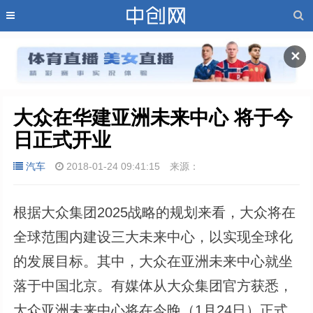
✕
大众在华建亚洲未来中心 将于今
日正式开业
汽车
2018-01-24 09:41:15
来源：
根据大众集团2025战略的规划来看，大众将在
全球范围内建设三大未来中心，以实现全球化
的发展目标。其中，大众在亚洲未来中心就坐
落于中国北京。有媒体从大众集团官方获悉，
大众亚洲未来中心将在今晚（1月24日）正式