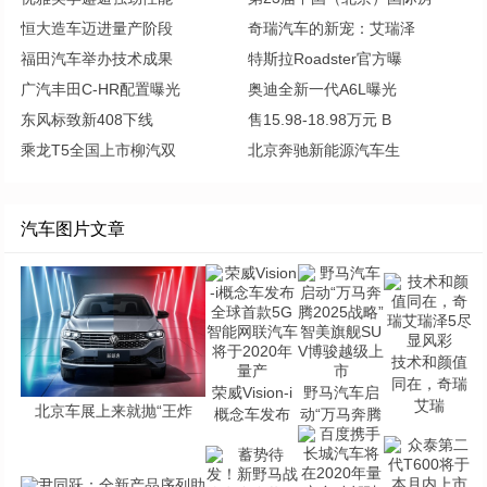
恒大造车迈进量产阶段
奇瑞汽车的新宠：艾瑞泽
福田汽车举办技术成果
特斯拉Roadster官方曝
广汽丰田C-HR配置曝光
奥迪全新一代A6L曝光
东风标致新408下线
售15.98-18.98万元 B
乘龙T5全国上市柳汽双
北京奔驰新能源汽车生
汽车图片文章
技术和颜值
同在，奇瑞
荣威Vision-i
野马汽车启
艾瑞
北京车展上来就抛“王炸
概念车发布
动“万马奔腾