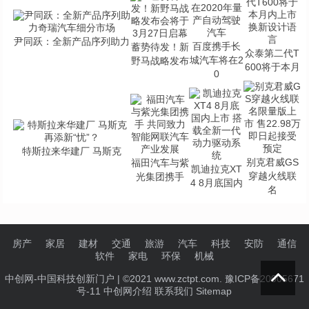
尹同跃：全新产品序列助力
百度携手长
蓄势待发！新
众泰第二代T
城汽车将在2
野马战略发布
600将于本月
0
特斯拉来华建厂 马斯克
别克君威GS
福田汽车与紫
凯迪拉克XT
穿越火线联
光集团携手
4 8月底国内
名
房产
家居
建材
交通
旅游
汽车
科技
安防
通信
软件
家电
环保
机械
中创网-中国科技创新门户
| ©2021 www.zctpt.com. 豫ICP备20005671
号-11
中创网介绍
联系我们
Sitemap