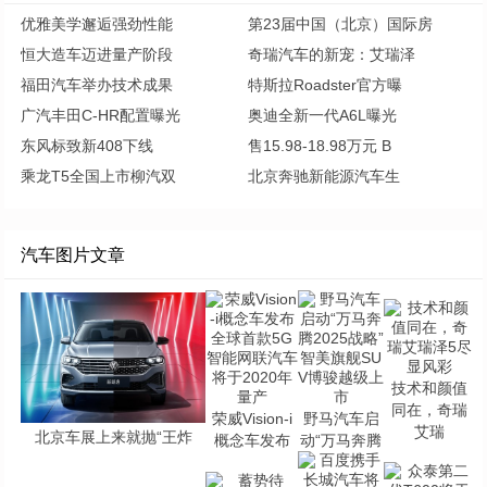
优雅美学邂逅强劲性能
第23届中国（北京）国际房
恒大造车迈进量产阶段
奇瑞汽车的新宠：艾瑞泽
福田汽车举办技术成果
特斯拉Roadster官方曝
广汽丰田C-HR配置曝光
奥迪全新一代A6L曝光
东风标致新408下线
售15.98-18.98万元 B
乘龙T5全国上市柳汽双
北京奔驰新能源汽车生
汽车图片文章
技术和颜值
同在，奇瑞
荣威Vision-i
野马汽车启
艾瑞
北京车展上来就抛“王炸
概念车发布
动“万马奔腾