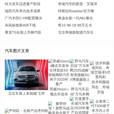
恒大造车迈进量产阶段
奇瑞汽车的新宠：艾瑞泽
福田汽车举办技术成果
特斯拉Roadster官方曝
广汽丰田C-HR配置曝光
奥迪全新一代A6L曝光
东风标致新408下线
售15.98-18.98万元 B
乘龙T5全国上市柳汽双
北京奔驰新能源汽车生
汽车图片文章
技术和颜值
同在，奇瑞
荣威Vision-i
野马汽车启
艾瑞
北京车展上来就抛“王炸
概念车发布
动“万马奔腾