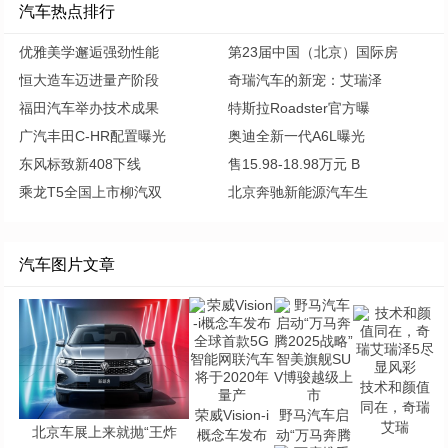
汽车热点排行
优雅美学邂逅强劲性能
第23届中国（北京）国际房
恒大造车迈进量产阶段
奇瑞汽车的新宠：艾瑞泽
福田汽车举办技术成果
特斯拉Roadster官方曝
广汽丰田C-HR配置曝光
奥迪全新一代A6L曝光
东风标致新408下线
售15.98-18.98万元 B
乘龙T5全国上市柳汽双
北京奔驰新能源汽车生
汽车图片文章
技术和颜值
同在，奇瑞
荣威Vision-i
野马汽车启
艾瑞
北京车展上来就抛“王炸
概念车发布
动“万马奔腾