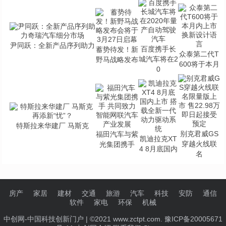
尹同跃：全新产品序列助力
百度携手长
蓄势待发！新
众泰第二代T
城汽车将在2
野马战略发布
600将于本月
0
特斯拉来华建厂 马斯克
别克君威GS
福田汽车与紫
凯迪拉克XT
穿越火线联
光集团携手
4 8月底国内
名
房产
家居
建材
交通
旅游
汽车
科技
安防
通信
软件
家电
环保
机械
中创网-中国科技创新门户
| ©2021 www.zctpt.com. 豫ICP备20005671