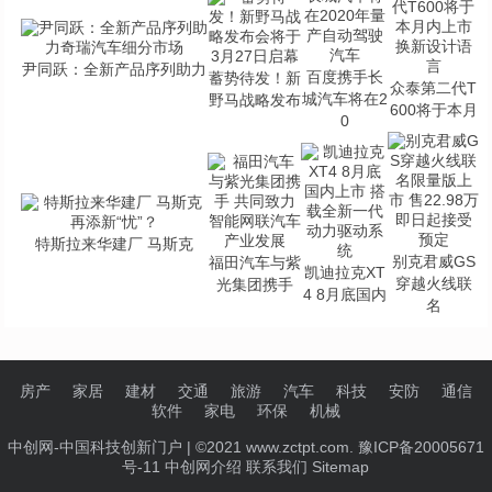
尹同跃：全新产品序列助力
百度携手长
蓄势待发！新
众泰第二代T
城汽车将在2
野马战略发布
600将于本月
0
特斯拉来华建厂 马斯克
别克君威GS
福田汽车与紫
凯迪拉克XT
穿越火线联
光集团携手
4 8月底国内
名
房产
家居
建材
交通
旅游
汽车
科技
安防
通信
软件
家电
环保
机械
中创网-中国科技创新门户
| ©2021 www.zctpt.com. 豫ICP备20005671
号-11
中创网介绍
联系我们
Sitemap