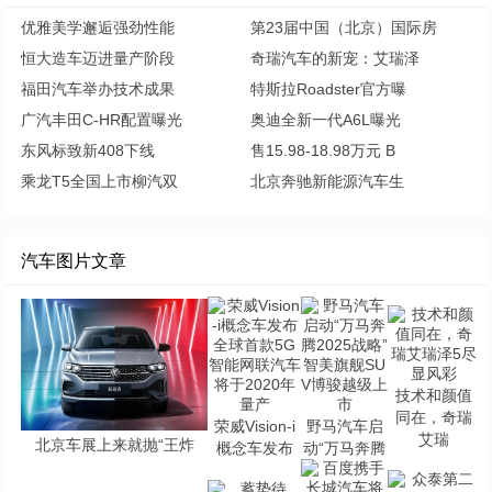
优雅美学邂逅强劲性能
第23届中国（北京）国际房
恒大造车迈进量产阶段
奇瑞汽车的新宠：艾瑞泽
福田汽车举办技术成果
特斯拉Roadster官方曝
广汽丰田C-HR配置曝光
奥迪全新一代A6L曝光
东风标致新408下线
售15.98-18.98万元 B
乘龙T5全国上市柳汽双
北京奔驰新能源汽车生
汽车图片文章
技术和颜值
同在，奇瑞
荣威Vision-i
野马汽车启
艾瑞
北京车展上来就抛“王炸
概念车发布
动“万马奔腾