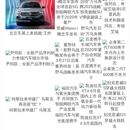
技术和颜值
同在，奇瑞
荣威Vision-i
野马汽车启
艾瑞
北京车展上来就抛“王炸
概念车发布
动“万马奔腾
尹同跃：全新产品序列助力
百度携手长
蓄势待发！新
众泰第二代T
城汽车将在2
野马战略发布
600将于本月
0
特斯拉来华建厂 马斯克
别克君威GS
福田汽车与紫
凯迪拉克XT
穿越火线联
光集团携手
4 8月底国内
名