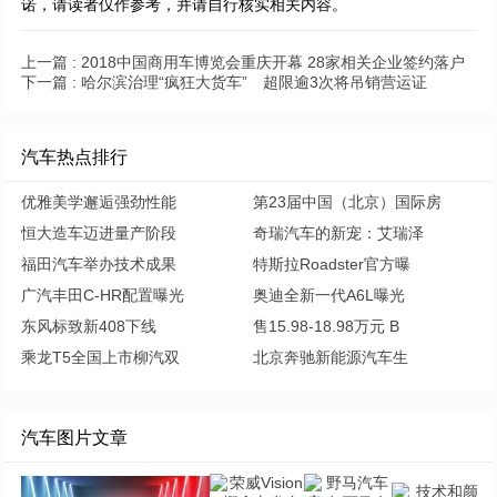
诺，请读者仅作参考，并请自行核实相关内容。
上一篇 :
2018中国商用车博览会重庆开幕 28家相关企业签约落户
下一篇 :
哈尔滨治理“疯狂大货车” 超限逾3次将吊销营运证
汽车热点排行
优雅美学邂逅强劲性能
第23届中国（北京）国际房
恒大造车迈进量产阶段
奇瑞汽车的新宠：艾瑞泽
福田汽车举办技术成果
特斯拉Roadster官方曝
广汽丰田C-HR配置曝光
奥迪全新一代A6L曝光
东风标致新408下线
售15.98-18.98万元 B
乘龙T5全国上市柳汽双
北京奔驰新能源汽车生
汽车图片文章