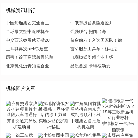
机械资讯排行
中国船舶集团完全自主
中俄东线首条隧道竖井
全球最大空中造桥机在
强强联合 抱团出海—
中交西筑参展俄罗斯20
跻身前六！入选国家队！徐
土耳其再次pick铁建重
雷萨服务工具车：移动之
厉害！徐工高端越野轮胎
电商模式引领产业升级
北京乳化沥青知名企业
品质首选 卡特彼勒发
机械图片文章
齐鲁交通京沪改
实地探访俄罗斯
中建集团首批盾
维特根新一代2米
扩建项目
揭秘世
构机在南
档铣刨