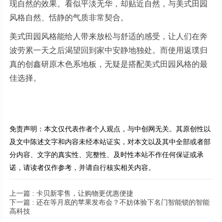
现自然的效果。看似平淡无华，却贴近自然，与美式田园
风格自然、恬静的气质非常契合。
美式田园风格能给人带来放松与舒适的感受，让人们在奔
波劳累一天之后渴望回到家中安静地独处。而使用返璞归
真的创鑫研原木色系地板，无疑是搭配美式田园风格的最
佳选择。
免责声明：本文仅代表作者个人观点，与中创网无关。其原创性以
及文中陈述文字和内容未经本站证实，对本文以及其中全部或者部
分内容、文字的真实性、完整性、及时性本站不作任何保证或承
诺，请读者仅作参考，并请自行核实相关内容。
上一篇 :
卡贝新零售，让购物更优惠便捷
下一篇 :
还在等月底的苹果发布会？不妨体验下名门智能锁的智能
高科技