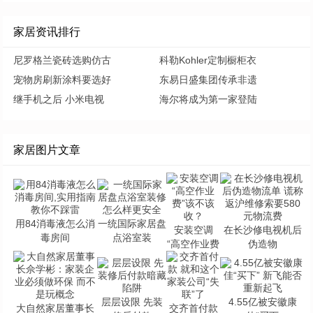
家居资讯排行
尼罗格兰瓷砖选购仿古
科勒Kohler定制橱柜衣
宠物房刷新涂料要选好
东易日盛集团传承非遗
继手机之后 小米电视
海尔将成为第一家登陆
家居图片文章
用84消毒液怎么消
一统国际家居盘
安装空调
在长沙修电视机后
毒房间
点浴室装
“高空作业费
伪造物
层层设限 先装
4.55亿被安徽康
大自然家居董事长
交齐首付款