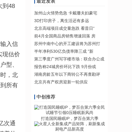
最近发表
到48
加州山火情势危急 卡戴珊夫妇豪宅
3D打印房子，离生活还有多远
北京高端项目成交量急跌 看昔日“
前4月全国商品房销售增速回落 房
“输入信
苏州中南中心的开工建设将为苏州打
半年净利530亿负债率降三成 "新
实现估价
第三季度广州写字楼市场：联合办公成
而户型、
报告称24城房价环比下跌 9月份或
同时，北
湖南房龄五年以下商转公不再查勘评
北京共有产权房迎新一轮供应
得到所有
中创推荐
打造国民睡眠IP，梦百合第六季
亿次通