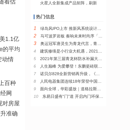
随着估
火星人全新集成产品矩阵，刷新
热门信息
1
绿岛风IPO上市 推新风系统设计云服务模式
2
马可波罗岩板 奏响未来时尚序「曲」
1.1亿
3
奥运冠军唐灵生为青龙代言，青龙品牌形象大使签约仪式圆满成功！
e的平均
4
建筑修缮是小行业大机遇，2021年青龙节防水补漏大赛上专家如是说
变动情
5
2021年第三届青龙杯防水补漏大赛成功举行
6
人生巅峰 为爱攀登！东鹏瓷砖联袂《攀登者》致敬家国情怀
7
诺贝尔828全新营销再升级，《小欢喜》同款客厅闪现北京
8
人民电器集团连续18年荣登中国民营企业500强榜单
上百种
9
面向全球，华彩盛放｜道格拉斯全新国际运营中心及展厅开业
神经网
10
东易日盛有“门”道 开启内门环保新趋势
现对房屋
提升准确