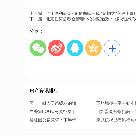
上一篇 :
半年净利530亿负债率降三成 "新恒大"交史上最
下一篇 :
北京住房公积金管理中心回应新政：“缴贷挂钩”
分享：
房产资讯排行
简一｜融入了高级灰的轻
苏州地标中南中心即
兰香湖LOGO有奖征集 |
自如蛋壳被指抬高一
碧桂园总裁莫斌：下半年
京城按揭已有银行网