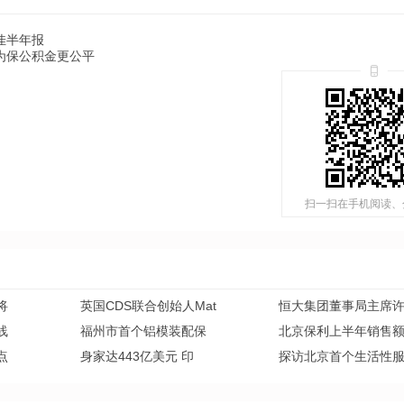
佳半年报
为保公积金更公平
扫一扫在手机阅读、
将
英国CDS联合创始人Mat
恒大集团董事局主席
线
福州市首个铝模装配保
北京保利上半年销售
点
身家达443亿美元 印
探访北京首个生活性