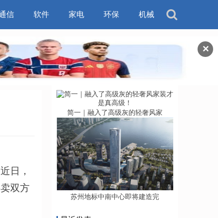
通信
软件
家电
环保
机械
✕
简一｜融入了高级灰的轻奢风家
近日，
买卖双方
苏州地标中南中心即将建造完