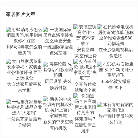
家居图片文章
用84消毒液怎么消
一统国际家居盘
安装空调
在长沙修电视机后
毒房间
点浴室装
“高空作业费
伪造物
层层设限 先装
4.55亿被安徽康
大自然家居董事长
交齐首付款
修后付款
佳“买下
佘学彬
就和这个家
旅行青蛙背后的家
你知道吗？
一站集齐家居最热
新买的中央空调
装门道
在唐朝床是
关键词
有内机没
用来