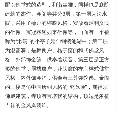
配以佛堂式的造型，和谐幽雅，同样也是庭院
建筑的杰作。金阁寺共分3层，第一层为法水
院，采用了蔀戸的寝殿风格，安放着足利义满
的坐像、宝冠释迦如来坐像等，西面有一个被
称为“漱清”的小亭子延伸到镜池湖中；第二层
为潮音洞，是舞良户、格子窗的和式佛堂风
格，外部饰金箔，供奉着观音；第三层是正方
形的佛堂，属栈唐户，花头窗的禅宗样式佛堂
风格，内外饰金箔，供奉着三尊弥陀佛。金阁
的三楼是仿中国唐朝风格的“究竟顶”，属禅宗
佛殿建筑，寺顶有宝塔状的结构，顶端是象征
吉祥的金凤凰装饰。