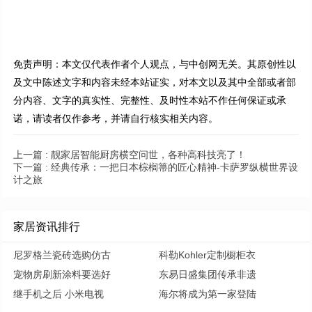
免责声明：本文仅代表作者个人观点，与中创网无关。其原创性以
及文中陈述文字和内容未经本站证实，对本文以及其中全部或者部
分内容、文字的真实性、完整性、及时性本站不作任何保证或承
诺，请读者仅作参考，并请自行核实相关内容。
上一篇 :
靓家居智能厨房横空问世，各种高科技亮了！
下一篇 :
经典传承：一把日本棕榈箒的匠心精神-卡萨罗纵横世界设
计之旅
家居资讯排行
尼罗格兰瓷砖选购仿古
科勒Kohler定制橱柜衣
宠物房刷新涂料要选好
东易日盛集团传承非遗
继手机之后 小米电视
海尔将成为第一家登陆