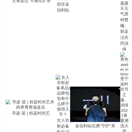
“王者姿态”节奏性扩张
担任金
伯利钻
钟楚
曦、
郭采
洁共
同演
绎
寻迹·苗 | 粉蓝时尚艺
女人衣
金伯利钻石携“守护”系
柜必备
单品|品