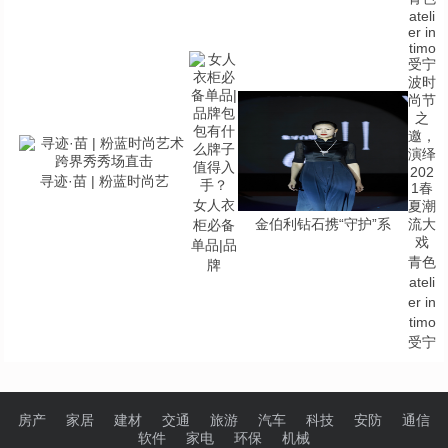
寻迹·苗 | 粉蓝时尚艺
女人衣
金伯利钻石携“守护”系
柜必备
单品|品
青色
牌
ateli
er in
timo
受宁
房产
家居
建材
交通
旅游
汽车
科技
安防
通信
软件
家电
环保
机械