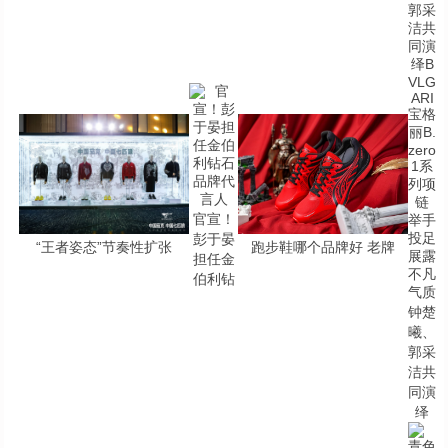
官宣！
彭于晏
“王者姿态”节奏性扩张
跑步鞋哪个品牌好 老牌
担任金
伯利钻
钟楚
曦、
郭采
洁共
同演
绎