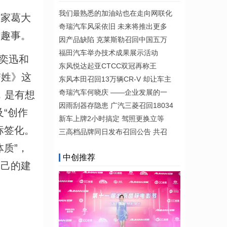
我们最熟悉的加油站也在走向网联化
家葛大
奇瑞汽车风采依旧 未来将推出更多
作趣事。
因产品缺陷 克莱斯勒召回中国五万
福田汽车举办技术成果展示活动
奕迅和
东风悦达起亚CTCC双冠再称王
带姓》这
东风本田召回13万辆CR-V 却让车主
奇瑞汽车何晓庆 ——企业发展的一
，是有想
因雨刮器存隐患 广汽三菱召回18034
“创作
新车上牌2小时搞定 驾照更换立等
标签化。
三高档品牌同日发布召回公告 共召
质”，
中创推荐
自己的建