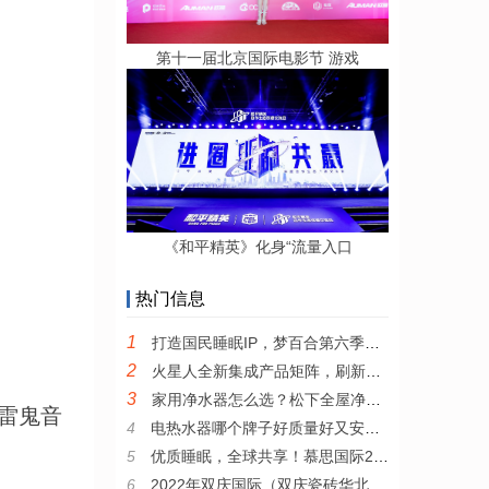
第十一届北京国际电影节 游戏
《和平精英》化身“流量入口
热门信息
1
打造国民睡眠IP，梦百合第六季全民试睡节引领0压睡眠新风尚
2
火星人全新集成产品矩阵，刷新集成厨电产品新高度
3
家用净水器怎么选？松下全屋净水系统值得推荐
雷鬼音
4
电热水器哪个牌子好质量好又安全？耐用安全的电热水器推荐
5
优质睡眠，全球共享！慕思国际2022年全新品牌宣传片发布
6
2022年双庆国际（双庆瓷砖华北区）核心战略伙伴峰会圆满举行