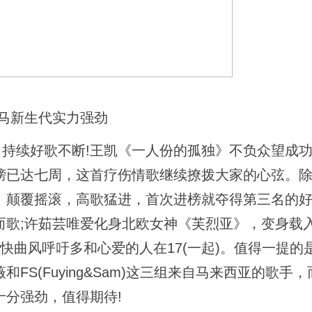
马新生代实力强劲
持续好歌不断!王凯《一人份的孤独》不负众望成功
榜已达七周，这首疗伤情歌继续撩拨大家的心弦。
》颠覆摇滚，高歌猛进，首次进榜就夺得第三名的好
而歌;许茹芸唯爱化身北欧女神《芙烈亚》，变身载
4567》，轻快曲风呼吁多和心爱的人在17(一起)。值得一提
S(Fuying&Sam)这三组来自马来西亚的歌手
分强劲，值得期待!