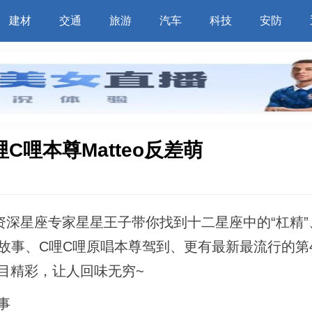
建材
交通
旅游
汽车
科技
安防
C哩本尊Matteo反差萌
星座专家星星王子带你找到十二星座中的“杠精”
故事、C哩C哩原唱本尊驾到、更有最新最流行的第4
目精彩，让人回味无穷~
事