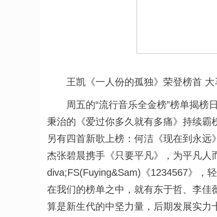
王凯《一人份的孤独》荣登榜首 大
周五的“流行音乐全金榜”榜单揭榜日
秉治的《爱过你多久就有多痛》持续霸
另有四首新歌上榜：何洁《现在到永远
杰张碧晨携手《只要平凡》，为平凡人
diva;FS(Fuying&Sam)《123
在我们的榜单之中，就有东于哲、李佳薇和F
算是新生代的中坚力量，后期发展实力十