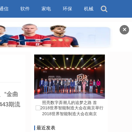
通信
软件
家电
环保
机械
✕
、“金曲
照亮数字弄潮儿的追梦之路 首
43期流
2018世界智能制造大会在南京
最近发表