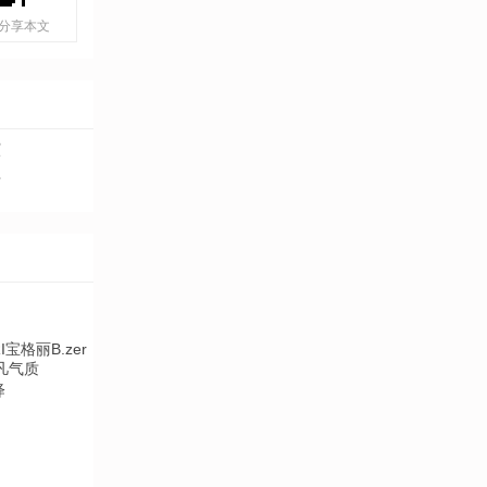
分享本文
演
老
绎