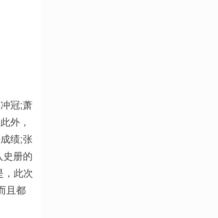
冲冠;萧
除此外，
成绩;张
入史册的
的是，此次
，而且都