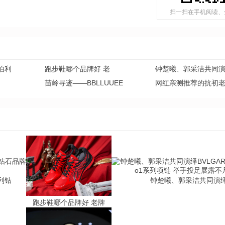
扫一扫在手机阅读、
伯利
跑步鞋哪个品牌好 老
钟楚曦、郭采洁共同
苗岭寻迹——BBLLUUEE
网红亲测推荐的抗初
利钻
钟楚曦、郭采洁共同演
跑步鞋哪个品牌好 老牌