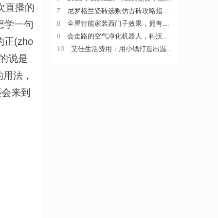
次直播的
7
尼罗格兰瓷砖选购仿古砖攻略指南，教你从小白变“砖”家
想学一句
8
全屋智能家装西门子效果，拥有西门子整套智能家居是什么体验
9
会走路的空气净化机器人，科沃斯沁宝让房子住得更舒心
(zho
10
艾佳生活费用：用小钱打造出温暖家
”的说是
的用法，
月份还会来到