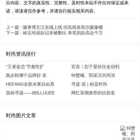
分内容、文字的真实性、完整性、及时性本站不作任何保证或承
诺，请读者仅作参考，并请自行核实相关内容。
上一篇 :
健身博主汪东城上线 结实线条荷尔蒙爆棚
下一篇 :
林志玲捐款记录被翻出 单笔捐款高达千万
时尚资讯排行
“王者姿态”节奏性扩
官宣！彭于晏担任金伯利
跑步鞋哪个品牌好 老
钟楚曦、郭采洁共同演
HEFANG全新水果自由系
寻迹·苗 | 粉蓝时尚
苗岭寻迹——BBLLUUEE
网红亲测推荐的抗初老
时尚图片文章