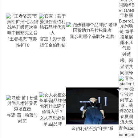
跑步鞋哪个品牌好 老牌
“王者姿态”节奏
官宣！彭于晏
性扩张
担任金伯利钻
钟楚
曦、郭
采洁共
同演绎
寻迹·苗 | 粉蓝时
女人衣柜必备
尚艺
单品|品牌
青色atel
金伯利钻石携“守护”系
ier intim