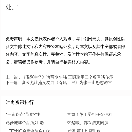
处。”
免责声明：本文仅代表作者个人观点，与中创网无关。其原创性以
及文中陈述文字和内容未经本站证实，对本文以及其中全部或者部
分内容、文字的真实性、完整性、及时性本站不作任何保证或承
诺，请读者仅作参考，并请自行核实相关内容。
上一篇 :
《喝彩中华》谱写少年强 王珮瑜用三个尊重谈传承
下一篇 :
班长尤靖茹女友力《春风十里》为张一山怒怼教官
时尚资讯排行
“王者姿态”节奏性扩
官宣！彭于晏担任金伯利
跑步鞋哪个品牌好 老
钟楚曦、郭采洁共同演
HEFANG全新水果自由系
寻迹·苗 | 粉蓝时尚