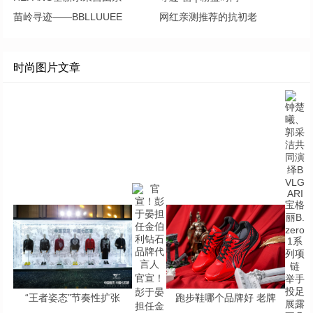
苗岭寻迹——BBLLUUEE
网红亲测推荐的抗初老
时尚图片文章
官宣！
彭于晏
“王者姿态”节奏性扩张
跑步鞋哪个品牌好 老牌
担任金