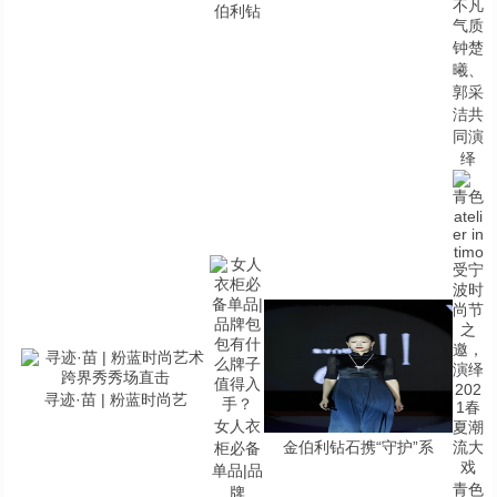
伯利钻
钟楚
曦、
郭采
洁共
同演
绎
寻迹·苗 | 粉蓝时尚艺
女人衣
金伯利钻石携“守护”系
柜必备
单品|品
青色
牌