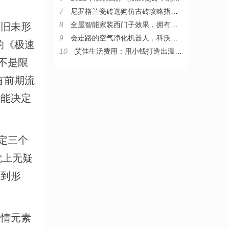
7
尼罗格兰瓷砖选购仿古砖攻略指南，教你从小白变“砖”家
8
全屋智能家装西门子效果，拥有西门子整套智能家居是什么体验
旧未形
9
会走路的空气净化机器人，科沃斯沁宝让房子住得更舒心
的《极速
10
艾佳生活费用：用小钱打造出温暖家
不是限
有前期流
就能决定
定三个
觉上无疑
容到形
情元素