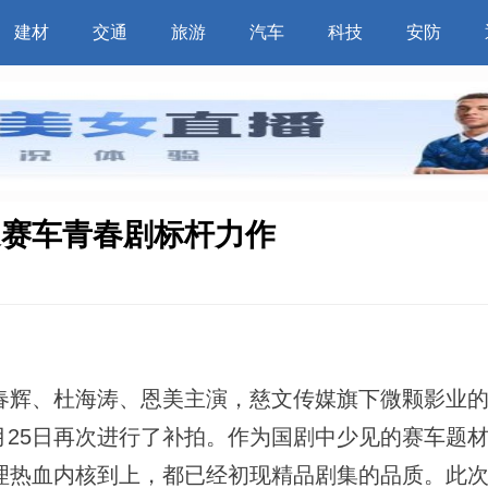
建材
交通
旅游
汽车
科技
安防
造赛车青春剧标杆力作
、杜海涛、恩美主演，慈文传媒旗下微颗影业的
月25日再次进行了补拍。作为国剧中少见的赛车题
理热血内核到上，都已经初现精品剧集的品质。此