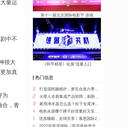
和大量运
第十一届北京国际电影节 游戏
剧中不
神很大
《和平精英》化身“流量入口
现更加真
热门信息
1
打造国民睡眠IP，梦百合第六季全民试睡节引领0压睡眠新风尚
好为
2
火星人全新集成产品矩阵，刷新集成厨电产品新高度
3
家用净水器怎么选？松下全屋净水系统值得推荐
融合，青
4
电热水器哪个牌子好质量好又安全？耐用安全的电热水器推荐
5
优质睡眠，全球共享！慕思国际2022年全新品牌宣传片发布
6
2022年双庆国际（双庆瓷砖华北区）核心战略伙伴峰会圆满举行