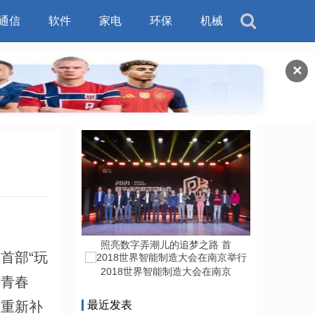
通信
软件
家电
环保
机械
✕
照亮数字弄潮儿的追梦之路 首
首部“玩
2018世界智能制造大会在南京
材青春
次重新补
最近发表