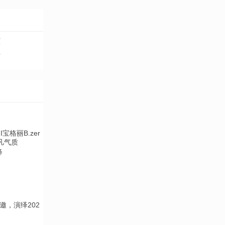
演
老
绎