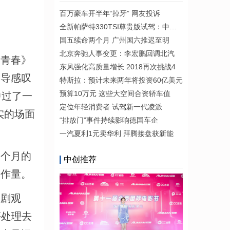
百万豪车开半年“掉牙” 网友投诉
全新帕萨特330TSI尊贵版试驾：中高级
国五续命两个月 广州国六推迟至明
北京奔驰人事变更：李宏鹏回调北汽
青春》
东风强化高质量增长 2018再次挑战4
罗导感叹
特斯拉：预计未来两年将投资60亿美元
预算10万元 这些大空间合资轿车值
中过了一
定位年轻消费者 试驾新一代凌派
实的场面
“排放门”事件持续影响德国车企
一汽夏利1元卖华利 拜腾接盘获新能
个月的
中创推荐
工作量。
剧观
等处理去