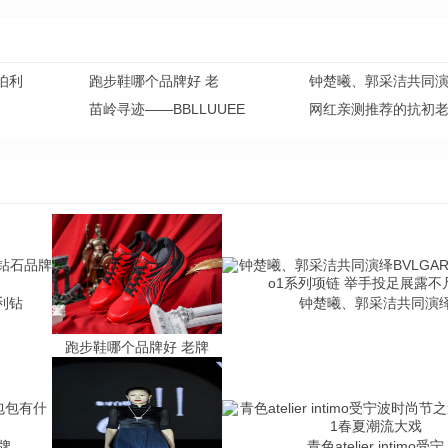
伯利
跑步鞋哪个品牌好 老
钟楚曦、郭采洁共同
苗岭寻迹——BBLLUUEE
网红亲测推荐的抗初
利钻
钟楚曦、郭采洁共同演
跑步鞋哪个品牌好 老牌
牌
青色atelier intimo受宁