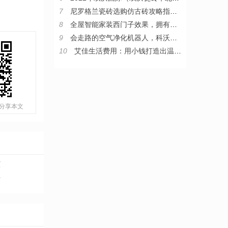
7
尼罗格兰瓷砖选购仿古砖攻略指南，教你从小白变“砖”家
8
全屋智能家装西门子效果，拥有西门子整套智能家居是什么体验
9
会走路的空气净化机器人，科沃斯沁宝让房子住得更舒心
10
艾佳生活费用：用小钱打造出温暖家
分享本文
演
老