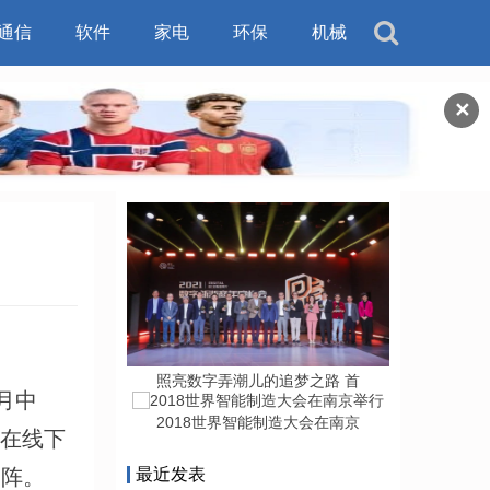
通信
软件
家电
环保
机械
✕
照亮数字弄潮儿的追梦之路 首
月中
2018世界智能制造大会在南京
，在线下
助阵。
最近发表