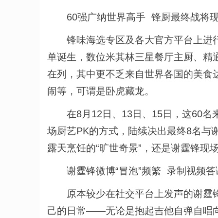
60强广纳世界高手 锋厨最终战将现
锋味海选专区及各大官方平台上进行的
单诞生，数位米其林三星餐厅主厨、精
在列，其中更不乏来自世界各国的美食达
闹等，可谓是卧虎藏龙。
在8月12日、13日、15日，这60
场厨艺PK的方式，陆续决出最终8名与
露天烹饪的“旷世奇景”，还是谢霆锋现
谢霆锋微博“冒泡”频繁 录制视频答
原本较少在社交平台上发声的谢霆锋自
己的日常——无论是抱起吉他自弹自唱向