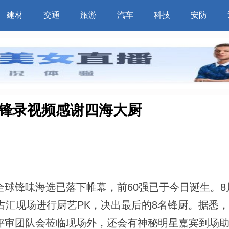
建材
交通
旅游
汽车
科技
安防
霆锋录视频感谢四海大厨
锋味海选已落下帷幕，前60强已于今日诞生。8
古汇现场进行厨艺PK，决出最后的8名锋厨。据悉
评审团队会莅临现场外，还会有神秘明星嘉宾到场