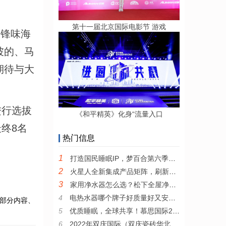
第十一届北京国际电影节 游戏
锋味海
坡的、马
期待与大
进行选拔
《和平精英》化身“流量入口
终8名
热门信息
1
打造国民睡眠IP，梦百合第六季全民试睡节引领0压睡眠新风尚
2
火星人全新集成产品矩阵，刷新集成厨电产品新高度
3
家用净水器怎么选？松下全屋净水系统值得推荐
4
电热水器哪个牌子好质量好又安全？耐用安全的电热水器推荐
部分内容、
5
优质睡眠，全球共享！慕思国际2022年全新品牌宣传片发布
6
2022年双庆国际（双庆瓷砖华北区）核心战略伙伴峰会圆满举行