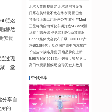
北汽人事调整落定 北汽昌河将设置
日系在美销量不敌在华表现 斯巴鲁
特斯拉上海工厂环评公布 将生产Mod
60强名
三星将为自动驾驶车辆打造5G V2X测
大咖赫然
华泰斗志再燃 圣达菲7能否助其重返
厨安闹
Honda媒体大会发布升级FUNTEC“产
营销3.0时代：盘点国产剧中的汽车广
长城皮卡战略升级 开启品牌向上新
，通过现
5.98万起的2019款小蚂蚁，智配竟能如
高田气囊最新致死 全球死亡人数升
齐聚一堂
中创推荐
丝分享自
大厨的一