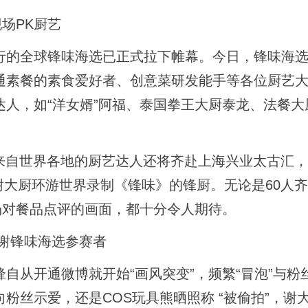
场PK厨艺
全球锋味海选已正式拉下帷幕。今日，锋味海选
通素餐的素食爱好者、创意菜研发能手等各位厨艺
人，如“洋女婿”阿福、泰国拳王大厨泰龙、法餐大
名来自世界各地的厨艺达人还将齐赴上海兴业太古汇
谢大厨环游世界录制《锋味》的锋厨。无论是60人
场对餐品点评的画面，都十分令人期待。
谢锋味海选参赛者
从开通微博就开始“画风突变”，频繁“冒泡”与粉
粉丝示爱，还是COS玩具熊晒照称 “被偷拍”，谢