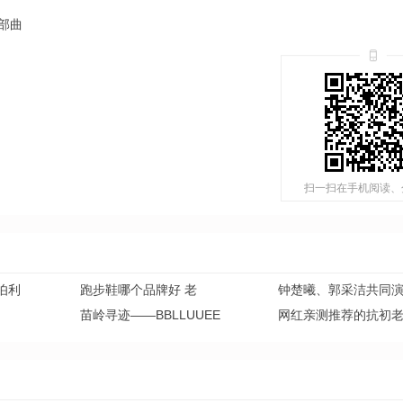
部曲
扫一扫在手机阅读、
伯利
跑步鞋哪个品牌好 老
钟楚曦、郭采洁共同
苗岭寻迹——BBLLUUEE
网红亲测推荐的抗初