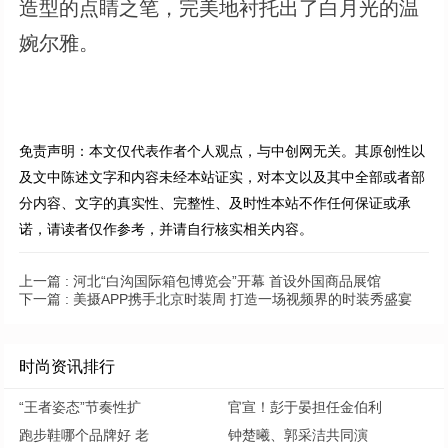
造型的点睛之笔，完美地衬托出了白月光的温
婉尔雅。
免责声明：本文仅代表作者个人观点，与中创网无关。其原创性以
及文中陈述文字和内容未经本站证实，对本文以及其中全部或者部
分内容、文字的真实性、完整性、及时性本站不作任何保证或承
诺，请读者仅作参考，并请自行核实相关内容。
上一篇 :
河北“白沟国际箱包博览会”开幕 首设外国商品展馆
下一篇 :
美摄APP携手北京时装周 打造一场视频界的时装秀盛宴
时尚资讯排行
“王者姿态”节奏性扩
官宣！彭于晏担任金伯利
跑步鞋哪个品牌好 老
钟楚曦、郭采洁共同演