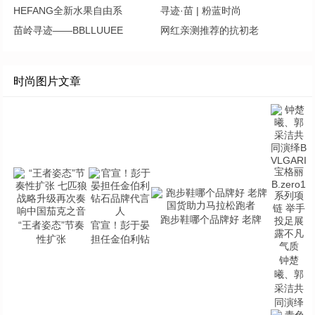
HEFANG全新水果自由系
寻迹·苗 | 粉蓝时尚
苗岭寻迹——BBLLUUEE
网红亲测推荐的抗初老
时尚图片文章
跑步鞋哪个品牌好 老牌
“王者姿态”节奏
官宣！彭于晏
性扩张
担任金伯利钻
钟楚
曦、郭
采洁共
同演绎