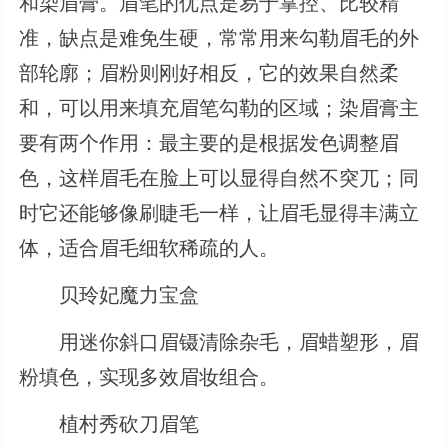
和染眉膏。眉笔的优点是易于掌控、比较精
准，缺点是难免生硬，常常用来勾勒眉毛的外
部轮廓；眉粉则刚好相反，它的效果自然柔
和，可以用来填充眉笔勾勒的区域；染眉膏主
要有两个作用：最主要的是根据发色调整眉
色，这样眉毛在脸上可以显得自然不突兀；同
时它还能够像刷睫毛一样，让眉毛显得丰满立
体，适合眉毛细软稀疏的人。
贝玲妃魔力宝盒
用迷你斜口眉镊清除杂毛，眉蜡塑形，眉
粉填色，实现多效眉妆组合。
植村秀砍刀眉笔