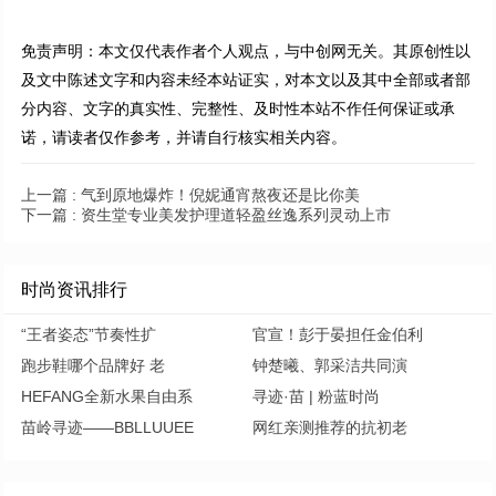
免责声明：本文仅代表作者个人观点，与中创网无关。其原创性以
及文中陈述文字和内容未经本站证实，对本文以及其中全部或者部
分内容、文字的真实性、完整性、及时性本站不作任何保证或承
诺，请读者仅作参考，并请自行核实相关内容。
上一篇 :
气到原地爆炸！倪妮通宵熬夜还是比你美
下一篇 :
资生堂专业美发护理道轻盈丝逸系列灵动上市
时尚资讯排行
“王者姿态”节奏性扩
官宣！彭于晏担任金伯利
跑步鞋哪个品牌好 老
钟楚曦、郭采洁共同演
HEFANG全新水果自由系
寻迹·苗 | 粉蓝时尚
苗岭寻迹——BBLLUUEE
网红亲测推荐的抗初老