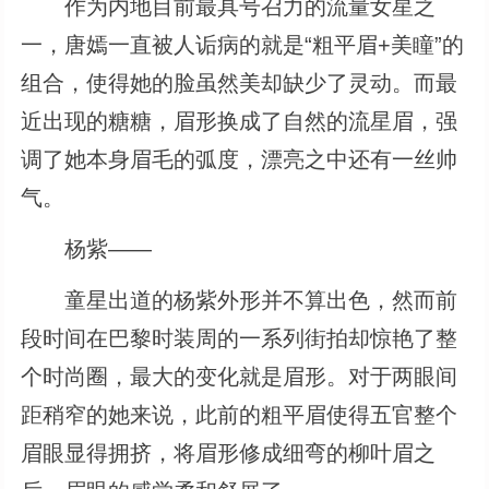
作为内地目前最具号召力的流量女星之
一，唐嫣一直被人诟病的就是“粗平眉+美瞳”的
组合，使得她的脸虽然美却缺少了灵动。而最
近出现的糖糖，眉形换成了自然的流星眉，强
调了她本身眉毛的弧度，漂亮之中还有一丝帅
气。
杨紫――
童星出道的杨紫外形并不算出色，然而前
段时间在巴黎时装周的一系列街拍却惊艳了整
个时尚圈，最大的变化就是眉形。对于两眼间
距稍窄的她来说，此前的粗平眉使得五官整个
眉眼显得拥挤，将眉形修成细弯的柳叶眉之