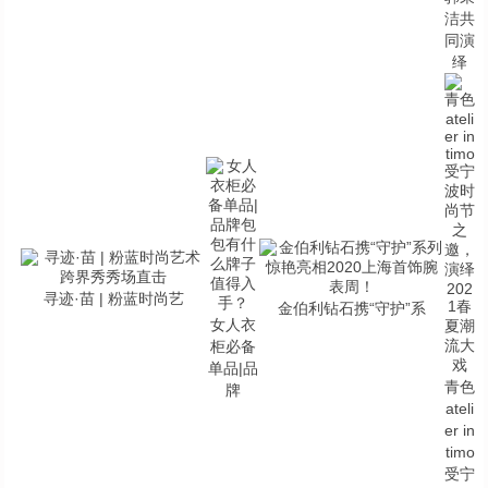
洁共
同演
绎
寻迹·苗 | 粉蓝时尚艺
金伯利钻石携“守护”系
女人衣
柜必备
单品|品
青色
牌
ateli
er in
timo
受宁