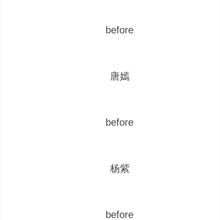
before
唐嫣
before
杨紫
before