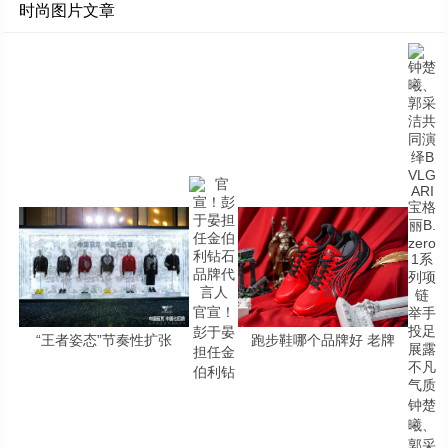
时尚图片文章
官宣！
彭于晏
“王者姿态”节奏性扩张
跑步鞋哪个品牌好 老牌
担任金
伯利钻
钟楚
曦、
郭采