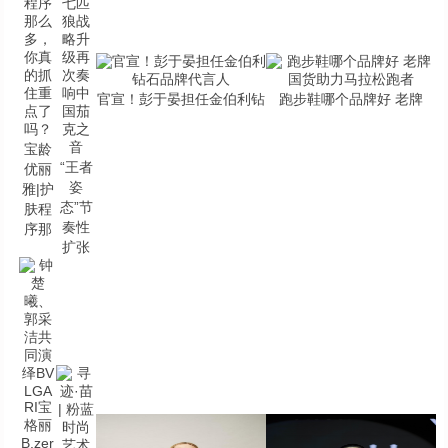
官宣！彭于晏担任金伯利钻
跑步鞋哪个品牌好 老牌
宝龄
“王者
优丽
姿
雅|护
态”节
肤程
奏性
序那
扩张