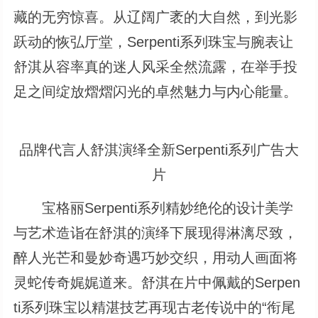
藏的无穷惊喜。从辽阔广袤的大自然，到光影
跃动的恢弘厅堂，Serpenti系列珠宝与腕表让
舒淇从容率真的迷人风采全然流露，在举手投
足之间绽放熠熠闪光的卓然魅力与内心能量。
品牌代言人舒淇演绎全新Serpenti系列广告大
片
宝格丽Serpenti系列精妙绝伦的设计美学
与艺术造诣在舒淇的演绎下展现得淋漓尽致，
醉人光芒和曼妙奇遇巧妙交织，用动人画面将
灵蛇传奇娓娓道来。舒淇在片中佩戴的Serpen
ti系列珠宝以精湛技艺再现古老传说中的“衔尾