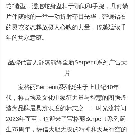
蛇”造型，逶迤蛇身盘桓于颈间和手腕，几何鳞
片伴随她的一举一动折射夺目光华，密镶钻石
的灵蛇姿态释放摄人心魄的力量，传递延续千
年的隽永意蕴。
品牌代言人舒淇演绎全新Serpenti系列广告大
片
宝格丽Serpenti系列诞生于上世纪40年
代，将古埃及文化中象征力量与智慧的图腾锻
造为品牌最具辨识度的标志之一。时光流转间
2023年而至，也迎来了宝格丽Serpenti系列诞
生75周年，凭借大胆无畏的精神和天马行空的