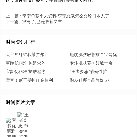
上一篇 :
李宁总裁个人资料 李宁总裁怎么交给日本人了
下一篇 :
没有了,已是最新文章.
时尚资讯排行
天丝™纤维和莱赛尔纤
脆弱肌肤底妆难？宝龄优
宝龄优丽雅|你追求的
专注肌肤养护领域十余
宝龄优丽雅|护肤程序
“王者姿态”节奏性扩
官宣！彭于晏担任金伯利
跑步鞋哪个品牌好 老
时尚图片文章