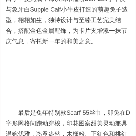
与象牙白Supple Calf小牛皮打造的萌趣兔子造
型，栩栩如生，独特设计与至臻工艺完美结
合，搭配金色金属配饰，为卡片夹增添一抹节
庆气息，寄托新一年的和美之意。
最后是兔年特别款Scarf 55丝巾，卯兔在D
字形网格间跑动穿梭，印花图案甜美灵动兼具
温婉优雅，恣意盎然，木槿粉、正红色和桃红