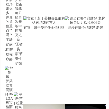
官宣！彭于晏担任金伯利钻
跑步鞋哪个品牌好 老牌
宝龄
“王者
优丽
姿
雅|护
态”节
肤程
奏性
序那
扩张