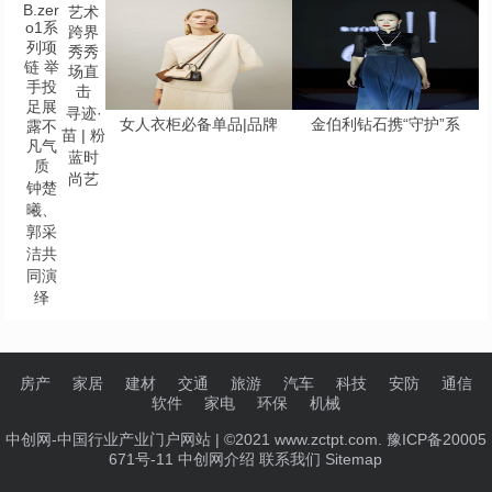
寻迹·
女人衣柜必备单品|品牌
金伯利钻石携“守护”系
苗 | 粉
蓝时
尚艺
钟楚
曦、
郭采
洁共
同演
绎
房产
家居
建材
交通
旅游
汽车
科技
安防
通信
软件
家电
环保
机械
中创网-中国行业产业门户网站
| ©2021 www.zctpt.com. 豫ICP备20005
671号-11
中创网介绍
联系我们
Sitemap