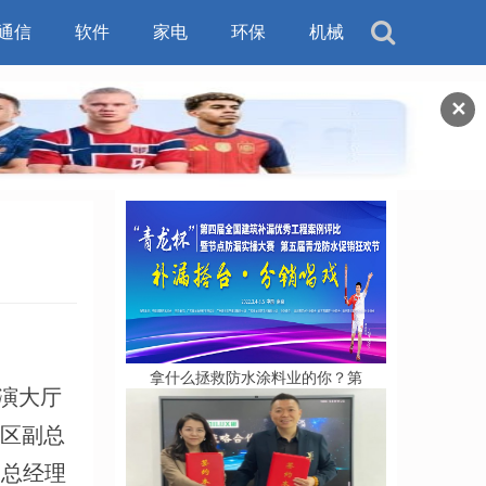
通信
软件
家电
环保
机械
✕
拿什么拯救防水涂料业的你？第
演大厅
国区副总
司总经理