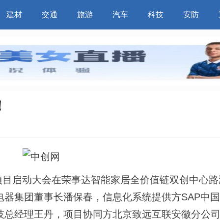
建材
交通
旅游
汽车
科技
安防
！
”项目启动大会在荣事达智能家居全价值链双创中心路
电器集团董事长潘保春，信息化系统提供方SAP中
技总经理王丹，项目协同方北京致远互联安徽分公