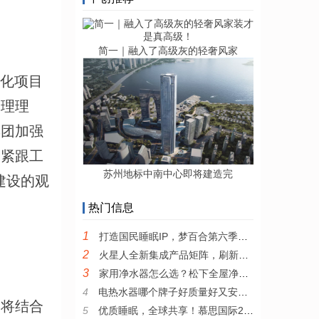
简一｜融入了高级灰的轻奢风家
息化项目
管理理
集团加强
、紧跟工
苏州地标中南中心即将建造完
建设的观
热门信息
1
打造国民睡眠IP，梦百合第六季全民试睡节引领0压睡眠新风尚
2
火星人全新集成产品矩阵，刷新集成厨电产品新高度
3
家用净水器怎么选？松下全屋净水系统值得推荐
4
电热水器哪个牌子好质量好又安全？耐用安全的电热水器推荐
团将结合
5
优质睡眠，全球共享！慕思国际2022年全新品牌宣传片发布