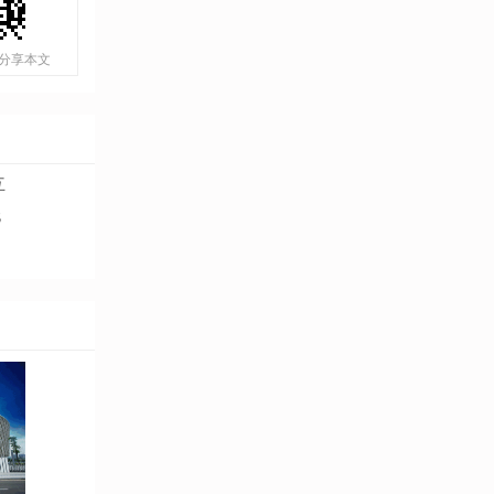
分享本文
互
无