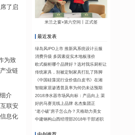
出席了启
米兰之窗×第六空间丨正式签
最近发表
绿岛风IPO上市 推新风系统设计云服
消费升级 多因素促实木地板涨价
作为致
欧式橱柜哪个品牌好？选对我乐厨柜让
全产业链
传统家具，别被定制家具打乱了阵脚
《中国硅藻泥行业价值白皮书》在湘
智能家居渗透普及率为何仍未达预期
详细介
2018净水器市场风向标：产品向上 渠
好的马赛克线上品牌 名杰集团正
远互联安
“老小破”房子怎么办？天格助力美女
进信息化
中建钢构山西经理部2018年干部述职
中创推荐