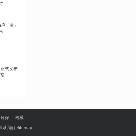
订
来
告指
环保
机械
联系我们
Sitemap