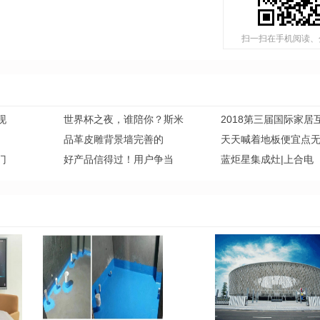
扫一扫在手机阅读、
现
世界杯之夜，谁陪你？斯米
2018第三届国际家居
品革皮雕背景墙完善的
天天喊着地板便宜点
门
好产品信得过！用户争当
蓝炬星集成灶|上合电