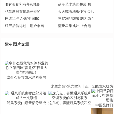
唯有美食和商帝智能厨
品革艺术墙面整装,独
品革皮雕背景墙完善的
天天喊着地板便宜点无
连续11年入选“中国50
三得利品牌智能防盗门
好产品信得过！用户争当
蓝炬星集成灶|上合电
建材图片文章
拿什么拯救防水涂料业的
米兰之窗×第六空间丨正
全能防水胶为
通风系统由哪些部分组成
这几点，弄懂通风系统和空
中国品牌日 