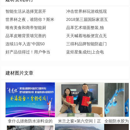
智能生活从选择宽居开
冲击世界杯玩游戏抵现
世界杯之夜，谁陪你？斯米
2018第三届国际家居互
唯有美食和商帝智能厨
品革艺术墙面整装,独
品革皮雕背景墙完善的
天天喊着地板便宜点无
连续11年入选“中国50
三得利品牌智能防盗门
好产品信得过！用户争当
蓝炬星集成灶|上合电
建材图片文章
拿什么拯救防水涂料业的
米兰之窗×第六空间丨正
全能防水胶为