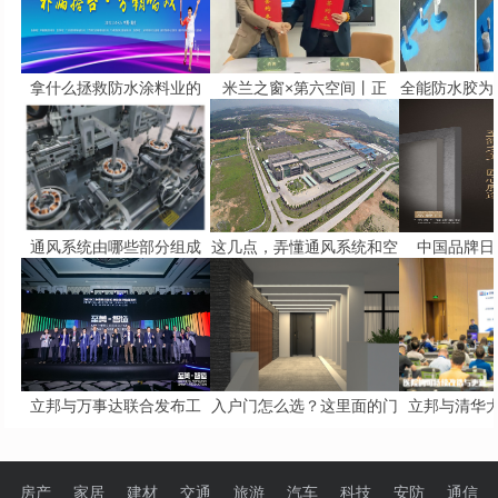
拿什么拯救防水涂料业的
米兰之窗×第六空间丨正
全能防水胶为
通风系统由哪些部分组成
这几点，弄懂通风系统和空
中国品牌日 
立邦与万事达联合发布工
入户门怎么选？这里面的门
立邦与清华
房产
家居
建材
交通
旅游
汽车
科技
安防
通信