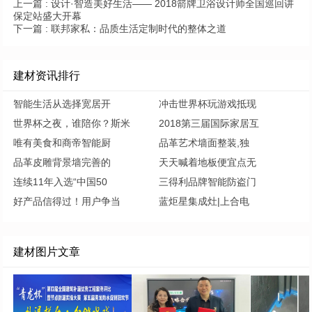
上一篇 :
设计·智造美好生活—— 2018箭牌卫浴设计师全国巡回讲
保定站盛大开幕
下一篇 :
联邦家私：品质生活定制时代的整体之道
建材资讯排行
智能生活从选择宽居开
冲击世界杯玩游戏抵现
世界杯之夜，谁陪你？斯米
2018第三届国际家居互
唯有美食和商帝智能厨
品革艺术墙面整装,独
品革皮雕背景墙完善的
天天喊着地板便宜点无
连续11年入选“中国50
三得利品牌智能防盗门
好产品信得过！用户争当
蓝炬星集成灶|上合电
建材图片文章