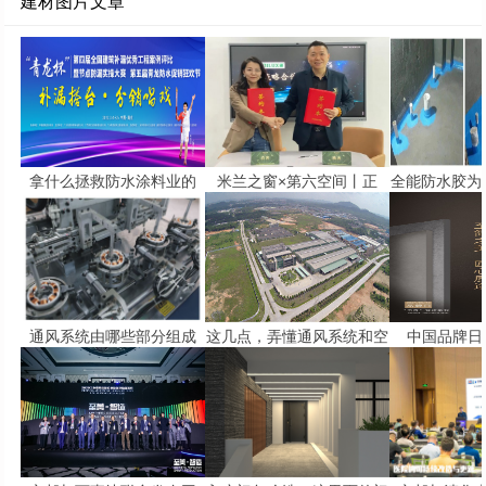
建材图片文章
拿什么拯救防水涂料业的
米兰之窗×第六空间丨正
全能防水胶为
通风系统由哪些部分组成
这几点，弄懂通风系统和空
中国品牌日 