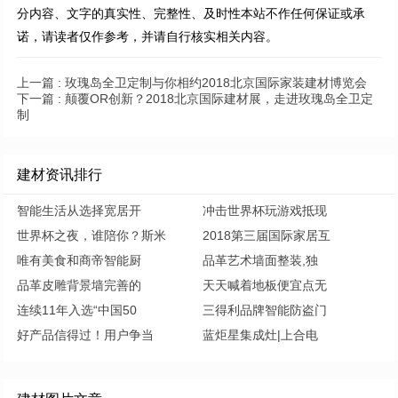
分内容、文字的真实性、完整性、及时性本站不作任何保证或承
诺，请读者仅作参考，并请自行核实相关内容。
上一篇 :
玫瑰岛全卫定制与你相约2018北京国际家装建材博览会
下一篇 :
颠覆OR创新？2018北京国际建材展，走进玫瑰岛全卫定
制
建材资讯排行
智能生活从选择宽居开
冲击世界杯玩游戏抵现
世界杯之夜，谁陪你？斯米
2018第三届国际家居互
唯有美食和商帝智能厨
品革艺术墙面整装,独
品革皮雕背景墙完善的
天天喊着地板便宜点无
连续11年入选“中国50
三得利品牌智能防盗门
好产品信得过！用户争当
蓝炬星集成灶|上合电