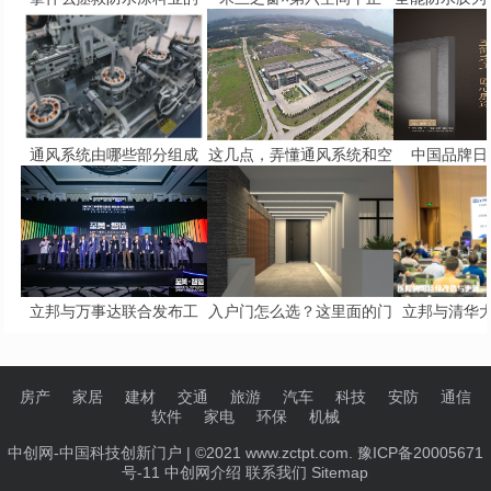
通风系统由哪些部分组成
这几点，弄懂通风系统和空
中国品牌日 
立邦与万事达联合发布工
入户门怎么选？这里面的门
立邦与清华
房产
家居
建材
交通
旅游
汽车
科技
安防
通信
软件
家电
环保
机械
中创网-中国科技创新门户
| ©2021 www.zctpt.com. 豫ICP备20005671
号-11
中创网介绍
联系我们
Sitemap