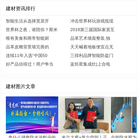
建材资讯排行
智能生活从选择宽居开
冲击世界杯玩游戏抵现
世界杯之夜，谁陪你？斯米
2018第三届国际家居互
唯有美食和商帝智能厨
品革艺术墙面整装,独
品革皮雕背景墙完善的
天天喊着地板便宜点无
连续11年入选“中国50
三得利品牌智能防盗门
好产品信得过！用户争当
蓝炬星集成灶|上合电
建材图片文章
拿什么拯救防水涂料业的
米兰之窗×第六空间丨正
全能防水胶为