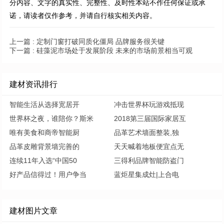
分内容、文字的真实性、完整性、及时性本站不作任何保证或承
诺，请读者仅作参考，并请自行核实相关内容。
上一篇 :
定制门窗打破同质化僵局 品牌服务很关键
下一篇 :
硅藻泥市场处于发展阶段 未来的市场前景相当可观
建材资讯排行
智能生活从选择宽居开
冲击世界杯玩游戏抵现
世界杯之夜，谁陪你？斯米
2018第三届国际家居互
唯有美食和商帝智能厨
品革艺术墙面整装,独
品革皮雕背景墙完善的
天天喊着地板便宜点无
连续11年入选“中国50
三得利品牌智能防盗门
好产品信得过！用户争当
蓝炬星集成灶|上合电
建材图片文章