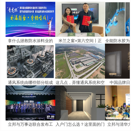
拿什么拯救防水涂料业的
米兰之窗×第六空间丨正
全能防水胶为
通风系统由哪些部分组成
这几点，弄懂通风系统和空
中国品牌日 
立邦与万事达联合发布工
入户门怎么选？这里面的门
立邦与清华