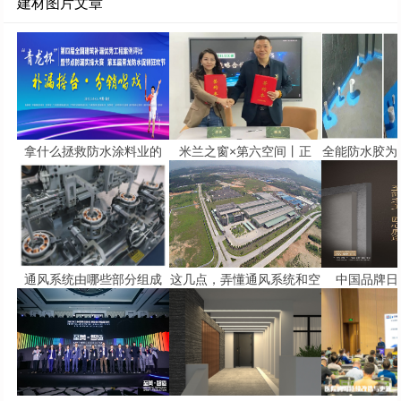
建材图片文章
拿什么拯救防水涂料业的
米兰之窗×第六空间丨正
全能防水胶为
通风系统由哪些部分组成
这几点，弄懂通风系统和空
中国品牌日 