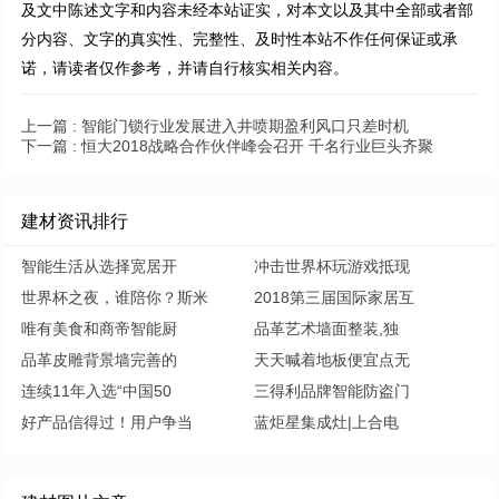
及文中陈述文字和内容未经本站证实，对本文以及其中全部或者部
分内容、文字的真实性、完整性、及时性本站不作任何保证或承
诺，请读者仅作参考，并请自行核实相关内容。
上一篇 :
智能门锁行业发展进入井喷期盈利风口只差时机
下一篇 :
恒大2018战略合作伙伴峰会召开 千名行业巨头齐聚
建材资讯排行
智能生活从选择宽居开
冲击世界杯玩游戏抵现
世界杯之夜，谁陪你？斯米
2018第三届国际家居互
唯有美食和商帝智能厨
品革艺术墙面整装,独
品革皮雕背景墙完善的
天天喊着地板便宜点无
连续11年入选“中国50
三得利品牌智能防盗门
好产品信得过！用户争当
蓝炬星集成灶|上合电