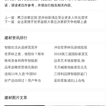
诺，请读者仅作参考，并请自行核实相关内容。
上一篇 :
鹰卫浴黎定国:坚持创新满足受众更多人性化需求
下一篇 :
金达莱携手世界超模大赛总决赛群芳争艳耀上虞
建材资讯排行
智能生活从选择宽居开
冲击世界杯玩游戏抵现
世界杯之夜，谁陪你？斯米
2018第三届国际家居互
唯有美食和商帝智能厨
品革艺术墙面整装,独
品革皮雕背景墙完善的
天天喊着地板便宜点无
连续11年入选“中国50
三得利品牌智能防盗门
好产品信得过！用户争当
蓝炬星集成灶|上合电
建材图片文章