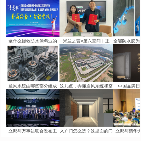
拿什么拯救防水涂料业的
米兰之窗×第六空间丨正
全能防水胶为
通风系统由哪些部分组成
这几点，弄懂通风系统和空
中国品牌日 
立邦与万事达联合发布工
入户门怎么选？这里面的门
立邦与清华