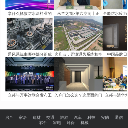
拿什么拯救防水涂料业的
米兰之窗×第六空间丨正
全能防水胶为
通风系统由哪些部分组成
这几点，弄懂通风系统和空
中国品牌日 
立邦与万事达联合发布工
入户门怎么选？这里面的门
立邦与清华
房产
家居
建材
交通
旅游
汽车
科技
安防
通信
软件
家电
环保
机械