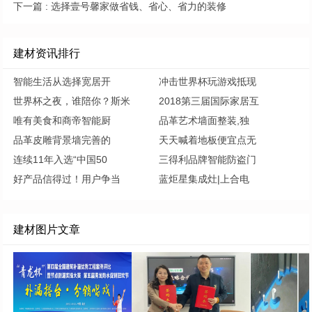
下一篇 :
选择壹号馨家做省钱、省心、省力的装修
建材资讯排行
智能生活从选择宽居开
冲击世界杯玩游戏抵现
世界杯之夜，谁陪你？斯米
2018第三届国际家居互
唯有美食和商帝智能厨
品革艺术墙面整装,独
品革皮雕背景墙完善的
天天喊着地板便宜点无
连续11年入选“中国50
三得利品牌智能防盗门
好产品信得过！用户争当
蓝炬星集成灶|上合电
建材图片文章