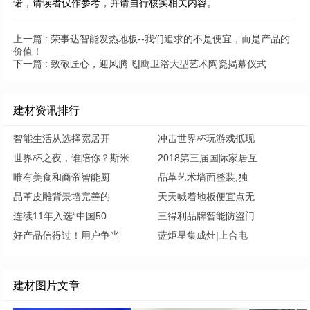
诺，请读者仅作参考，并请自行核实相关内容。
上一篇 :
荣事达智能发热地板--我们追求的不是便宜，而是产品的
价值！
下一篇 :
致敬匠心，迎风腾飞|鹰卫浴大型艺术陶瓷揭幕仪式
建材资讯排行
智能生活从选择宽居开
冲击世界杯玩游戏抵现
世界杯之夜，谁陪你？斯米
2018第三届国际家居互
唯有美食和商帝智能厨
品革艺术墙面整装,独
品革皮雕背景墙完善的
天天喊着地板便宜点无
连续11年入选“中国50
三得利品牌智能防盗门
好产品信得过！用户争当
蓝炬星集成灶|上合电
建材图片文章