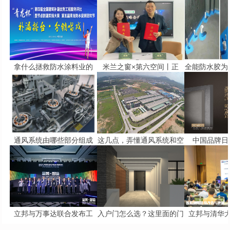
拿什么拯救防水涂料业的
米兰之窗×第六空间丨正
全能防水胶为
通风系统由哪些部分组成
这几点，弄懂通风系统和空
中国品牌日 
立邦与万事达联合发布工
入户门怎么选？这里面的门
立邦与清华