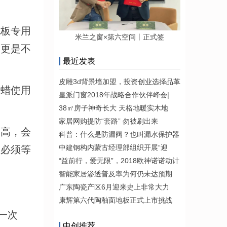
地板专用
米兰之窗×第六空间丨正式签
，更是不
最近发表
皮雕3d背景墙加盟，投资创业选择品革
的蜡使用
皇派门窗2018年战略合作伙伴峰会|
38㎡房子神奇长大 天格地暖实木地
家居网购提防“套路” 勿被刷出来
过高，会
科普：什么是防漏阀？也叫漏水保护器
中建钢构内蒙古经理部组织开展“迎
，必须等
“益前行，爱无限”，2018欧神诺诺动计
智能家居渗透普及率为何仍未达预期
广东陶瓷产区6月迎来史上非常大力
康辉第六代陶釉面地板正式上市挑战
一次
中创推荐