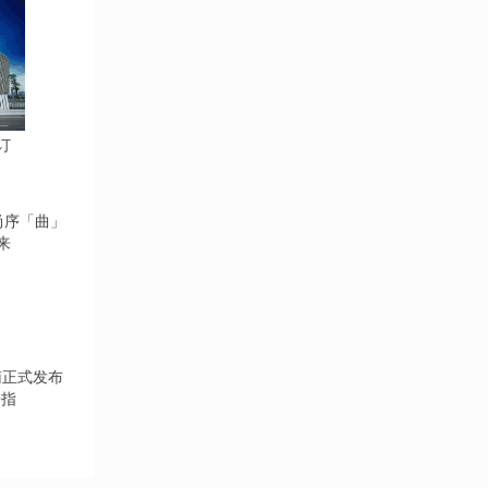
订
来
告指