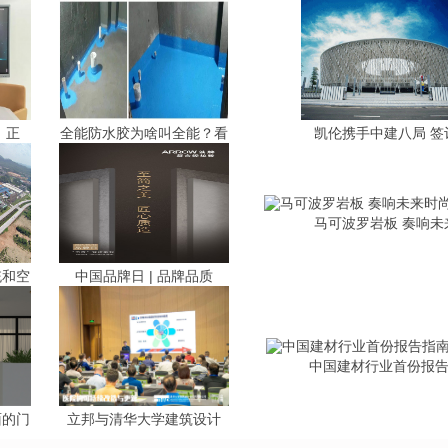
丨正
全能防水胶为啥叫全能？看
凯伦携手中建八局 签
马可波罗岩板 奏响未
统和空
中国品牌日 | 品牌品质
中国建材行业首份报
面的门
立邦与清华大学建筑设计