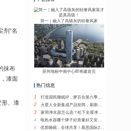
。
简一｜融入了高级灰的轻奢风家
尘剂”名
的抹布
苏州地标中南中心即将建造完
了，漆面
热门信息
1
打造国民睡眠IP，梦百合第六季全民试睡节引领0压睡眠新风尚
变形、漆
2
火星人全新集成产品矩阵，刷新集成厨电产品新高度
3
家用净水器怎么选？松下全屋净水系统值得推荐
4
电热水器哪个牌子好质量好又安全？耐用安全的电热水器推荐
5
优质睡眠，全球共享！慕思国际2022年全新品牌宣传片发布