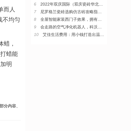
6
2022年双庆国际（双庆瓷砖华北区）核心战略伙伴峰会圆满举行
单而人
7
尼罗格兰瓷砖选购仿古砖攻略指南，教你从小白变“砖”家
浅不均匀
8
全屋智能家装西门子效果，拥有西门子整套智能家居是什么体验
9
会走路的空气净化机器人，科沃斯沁宝让房子住得更舒心
10
艾佳生活费用：用小钱打造出温暖家
体蜡，
光打蜡能
更加明
部分内容、