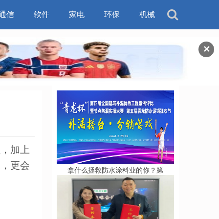
通信
软件
家电
环保
机械
✕
损，加上
板，更会
拿什么拯救防水涂料业的你？第