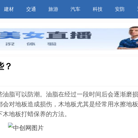
建材
交通
旅游
汽车
科技
安防
些？
些油脂可以防潮。油脂在经过一段时间后会逐渐磨
都会对地板造成损伤，木地板尤其是经常用水擦地
下木地板打蜡保养的方法。