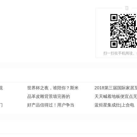
扫一扫在手机阅读、
现
世界杯之夜，谁陪你？斯米
2018第三届国际家居
品革皮雕背景墙完善的
天天喊着地板便宜点
门
好产品信得过！用户争当
蓝炬星集成灶|上合电