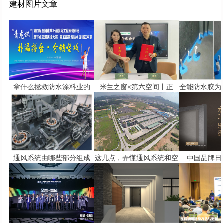
建材图片文章
拿什么拯救防水涂料业的
米兰之窗×第六空间丨正
全能防水胶为
通风系统由哪些部分组成
这几点，弄懂通风系统和空
中国品牌日 