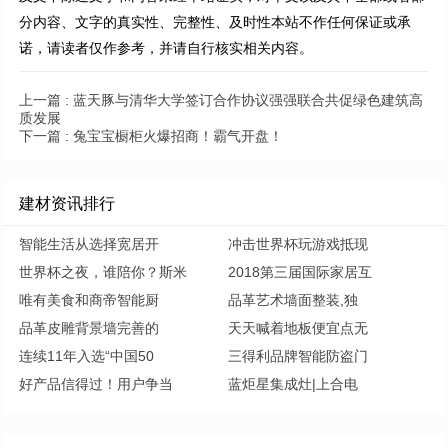
分内容、文字的真实性、完整性、及时性本站不作任何保证或承
诺，请读者仅作参考，并请自行核实相关内容。
上一篇 :
蓝天豚与清华大学签订合作协议强强联合共促绿色建筑高
质发展
下一篇 :
兔宝宝橱柜火爆招商！霸气开盘！
建材资讯排行
智能生活从选择宽居开
冲击世界杯玩游戏抵现
世界杯之夜，谁陪你？斯米
2018第三届国际家居互
唯有美食和商帝智能厨
品革艺术墙面整装,独
品革皮雕背景墙完善的
天天喊着地板便宜点无
连续11年入选“中国50
三得利品牌智能防盗门
好产品信得过！用户争当
蓝炬星集成灶|上合电