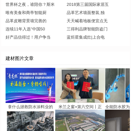
世界杯之夜，谁陪你？斯米
2018第三届国际家居互
唯有美食和商帝智能厨
品革艺术墙面整装,独
品革皮雕背景墙完善的
天天喊着地板便宜点无
连续11年入选“中国50
三得利品牌智能防盗门
好产品信得过！用户争当
蓝炬星集成灶|上合电
建材图片文章
拿什么拯救防水涂料业的
米兰之窗×第六空间丨正
全能防水胶为