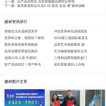
上一篇 :
以产品决胜负 百款智能锁品牌同台争艳
下一篇 :
集美家居联合京东6·18 落实“走近·家”服务战略
建材资讯排行
智能生活从选择宽居开
冲击世界杯玩游戏抵现
世界杯之夜，谁陪你？斯米
2018第三届国际家居互
唯有美食和商帝智能厨
品革艺术墙面整装,独
品革皮雕背景墙完善的
天天喊着地板便宜点无
连续11年入选“中国50
三得利品牌智能防盗门
好产品信得过！用户争当
蓝炬星集成灶|上合电
建材图片文章