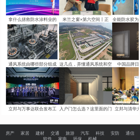
拿什么拯救防水涂料业的
米兰之窗×第六空间丨正
全能防水胶为
通风系统由哪些部分组成
这几点，弄懂通风系统和空
中国品牌日 
立邦与万事达联合发布工
入户门怎么选？这里面的门
立邦与清华
房产
家居
建材
交通
旅游
汽车
科技
安防
通信
软件
家电
环保
机械