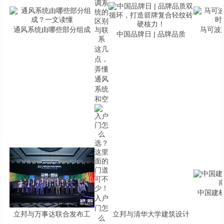
通风系统由哪些部分组成
马可波
中国品牌日 | 品牌品质
这几
点，
弄懂
通风
系统
和空
中国建
入户
门怎
立邦与万事达联合发布工
立邦与清华大学建筑设计
么