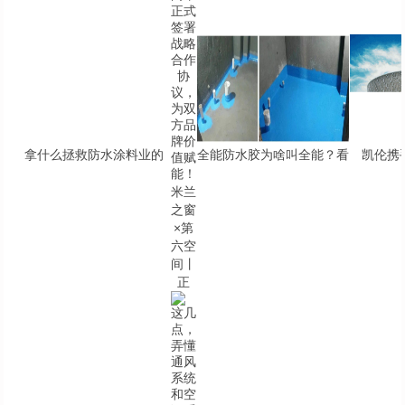
拿什么拯救防水涂料业的
全能防水胶为啥叫全能？看
凯伦携
米兰
之窗
×第
六空
间丨
正