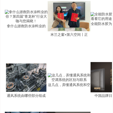
全能防水胶为
拿什么拯救防水涂料业的
米兰之窗×第六空间丨正
这几点，弄懂通风系统和空
通风系统由哪些部分组成
中国品牌日 