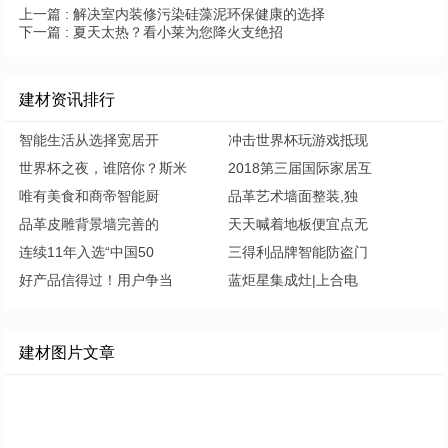
上一篇 :
解决室内装修污染硅藻泥环保健康的选择
下一篇 :
夏天太热？看小莱为您降火支绝招
建材资讯排行
智能生活从选择宽居开
冲击世界杯玩游戏抵现
世界杯之夜，谁陪你？斯米
2018第三届国际家居互
唯有美食和商帝智能厨
品革艺术墙面整装,独
品革皮雕背景墙完善的
天天喊着地板便宜点无
连续11年入选“中国50
三得利品牌智能防盗门
好产品信得过！用户争当
蓝炬星集成灶|上合电
建材图片文章