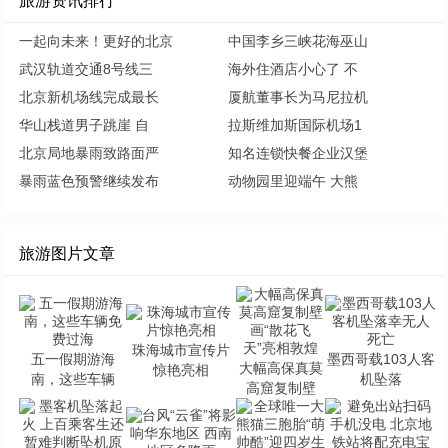
旅游资讯排行
一起向未来！更好的北京
中国李乡三峡花海巫山
武汉轨道交通8号线三
海外住酒店小心了 不
北京新机场线完成最长
厦航董事长为马尼拉机
华山栈道男子跳崖 自
拉斯维加斯国际机场1
北京局地暴雨致路面严
知名连锁快餐企业汉堡
暴雨蓝色预警继续发布
动物园里迎端午 大熊
旅游图片文章
珠海城市宣传片
五一假期游海
墨西哥载103人客
大幅高保真莫
惊艳亮相
南，这些车辆
机坠落
高窟复制壁