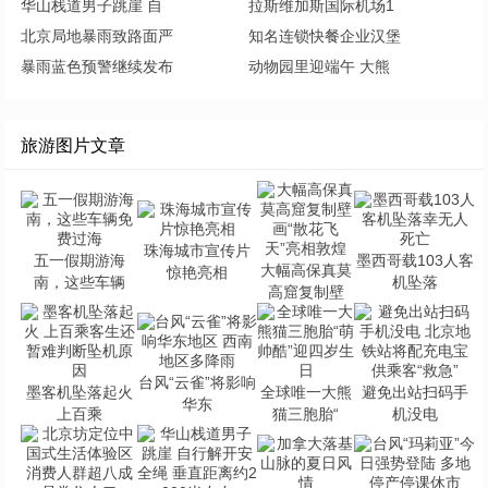
华山栈道男子跳崖 自
拉斯维加斯国际机场1
北京局地暴雨致路面严
知名连锁快餐企业汉堡
暴雨蓝色预警继续发布
动物园里迎端午 大熊
旅游图片文章
珠海城市宣传片
五一假期游海
墨西哥载103人客
大幅高保真莫
惊艳亮相
南，这些车辆
机坠落
高窟复制壁
台风“云雀”将影响
墨客机坠落起火
全球唯一大熊
避免出站扫码手
华东
上百乘
猫三胞胎“
机没电