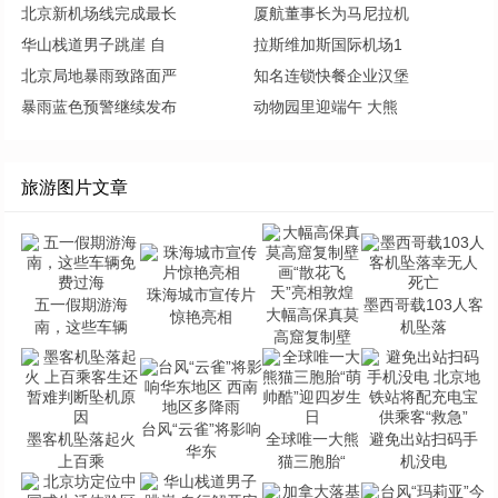
北京新机场线完成最长
厦航董事长为马尼拉机
华山栈道男子跳崖 自
拉斯维加斯国际机场1
北京局地暴雨致路面严
知名连锁快餐企业汉堡
暴雨蓝色预警继续发布
动物园里迎端午 大熊
旅游图片文章
珠海城市宣传片
五一假期游海
墨西哥载103人客
大幅高保真莫
惊艳亮相
南，这些车辆
机坠落
高窟复制壁
台风“云雀”将影响
墨客机坠落起火
全球唯一大熊
避免出站扫码手
华东
上百乘
猫三胞胎“
机没电