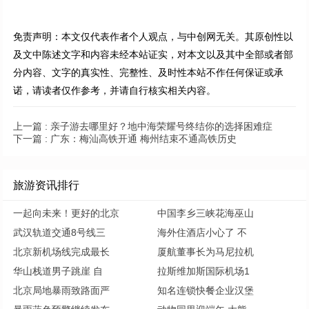
免责声明：本文仅代表作者个人观点，与中创网无关。其原创性以
及文中陈述文字和内容未经本站证实，对本文以及其中全部或者部
分内容、文字的真实性、完整性、及时性本站不作任何保证或承
诺，请读者仅作参考，并请自行核实相关内容。
上一篇 :
亲子游去哪里好？地中海荣耀号终结你的选择困难症
下一篇 :
广东：梅汕高铁开通 梅州结束不通高铁历史
旅游资讯排行
一起向未来！更好的北京
中国李乡三峡花海巫山
武汉轨道交通8号线三
海外住酒店小心了 不
北京新机场线完成最长
厦航董事长为马尼拉机
华山栈道男子跳崖 自
拉斯维加斯国际机场1
北京局地暴雨致路面严
知名连锁快餐企业汉堡