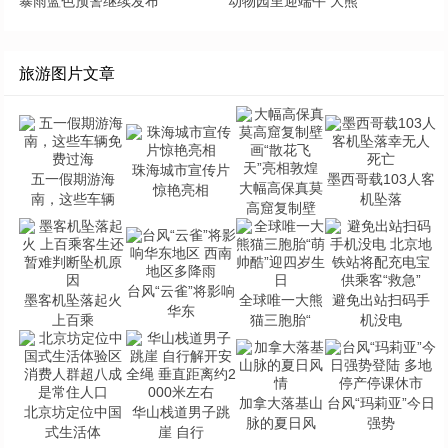
暴雨蓝色预警继续发布
动物园里迎端午 大熊
旅游图片文章
珠海城市宣传片
五一假期游海
墨西哥载103人客
大幅高保真莫
惊艳亮相
南，这些车辆
机坠落
高窟复制壁
台风“云雀”将影响
墨客机坠落起火
全球唯一大熊
避免出站扫码手
华东
上百乘
猫三胞胎“
机没电
加拿大落基山
台风“玛莉亚”今日
北京坊定位中国
华山栈道男子跳
脉的夏日风
强势
式生活体
崖 自行