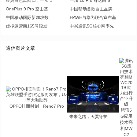
经典白色款回归，一加 1
一加 10 Pro 胖达白 5
OnePlus 9 Pro 空山基
中国移动首款自主品牌
中国移动国际新加坡数
HAWE与华为联合宣布基
虚拟运营商165号段发
中兴通讯5G核心网率先
通信图片文章
OPPO排面时刻！Reno7 Pro
腾讯5
G应用
未来之路，天翼守护 ——
技术亮
相MW
C2