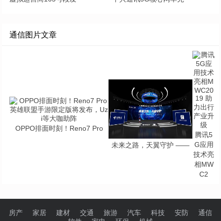
通信图片文章
OPPO排面时刻！Reno7 Pro
腾讯5
G应用
未来之路，天翼守护 ——
技术亮
相MW
C2
房产
家居
建材
交通
旅游
汽车
科技
安防
通信