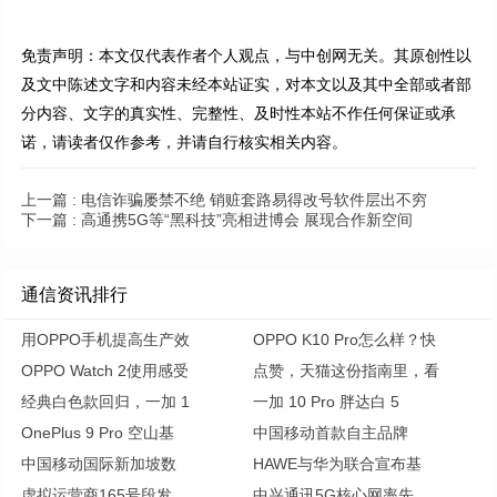
免责声明：本文仅代表作者个人观点，与中创网无关。其原创性以
及文中陈述文字和内容未经本站证实，对本文以及其中全部或者部
分内容、文字的真实性、完整性、及时性本站不作任何保证或承
诺，请读者仅作参考，并请自行核实相关内容。
上一篇 :
电信诈骗屡禁不绝 销赃套路易得改号软件层出不穷
下一篇 :
高通携5G等“黑科技”亮相进博会 展现合作新空间
通信资讯排行
用OPPO手机提高生产效
OPPO K10 Pro怎么样？快
OPPO Watch 2使用感受
点赞，天猫这份指南里，看
经典白色款回归，一加 1
一加 10 Pro 胖达白 5
OnePlus 9 Pro 空山基
中国移动首款自主品牌
中国移动国际新加坡数
HAWE与华为联合宣布基
虚拟运营商165号段发
中兴通讯5G核心网率先