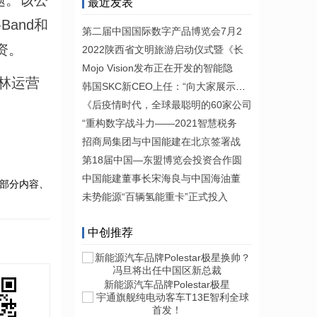
题。该公
最近发表
Band和
第二届中国国际数字产品博览会7月2
资。
2022陕西省文明旅游启动仪式暨《长
Mojo Vision发布正在开发的智能隐
巴林运营
韩国SKC新CEO上任：“向大家展示我们
《后疫情时代，全球最聪明的60家公司
“重构数字战斗力——2021智慧税务
招商局集团与中国能建在北京签署战
第18届中国—东盟博览会投资合作圆
中国能建董事长宋海良与中国海油董
部分内容、
未势能源“百辆氢能重卡”正式投入
中创推荐
新能源汽车品牌Polestar极星