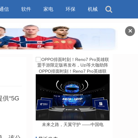
通信
软件
家电
环保
机械
✕
OPPO排面时刻！Reno7 Pro英雄联
供“5G
未来之路，天翼守护 ——中国电