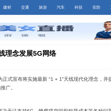
建材
交通
旅游
汽车
科技
安防
天线理念发展5G网络
式宣布将实施最新 “1 + 1”天线现代化理念，并提
的推广。