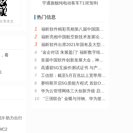
宇通旗舰纯电动客车T13E智利
热门信息
分享本文
1
福昕软件精彩亮相第八届中国国际版权博览会
2
福昕亮相中国航空新技术发展论坛 赋能智慧航空建设
3
福昕软件出席2021年国有及大型企业数字化转型技术与应用大会
4
“金企对话 朱紫盈门” 福昕数字纸张技术助推数字中国建设论坛圆满举办！
里，看
5
首届中国软件创新发展大会，神州信息斩获两项大奖
牌
6
高通获5G互操作测试证书 与产业伙伴共同推进5G应用
先
7
工信部：截至5月百兆以上宽带用户超四分之三
8
赛特斯开启5G质能方程式 首款O-RAN基站新品问世
9
华为云管理网络三大创新升级 启动伙伴招募计划
10
“三强联合” 金蝶与河钢、华为签署共建工业互联网平台合作框架协议
WC2