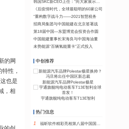
韩国SKC新CEO上任：“向大家展示我们
《后疫情时代，全球最聪明的60家公司
“重构数字战斗力——2021智慧税务
招商局集团与中国能建在北京签署战
第18届中国—东盟博览会投资合作圆
中国能建董事长宋海良与中国海油董
未势能源“百辆氢能重卡”正式投入
新的网
中创推荐
的特性，
。这也是
新能源汽车品牌Polestar极星
域，相
宇通旗舰纯电动客车T13E智利
热门信息
1
福昕软件精彩亮相第八届中国国际版权博览会
业的创