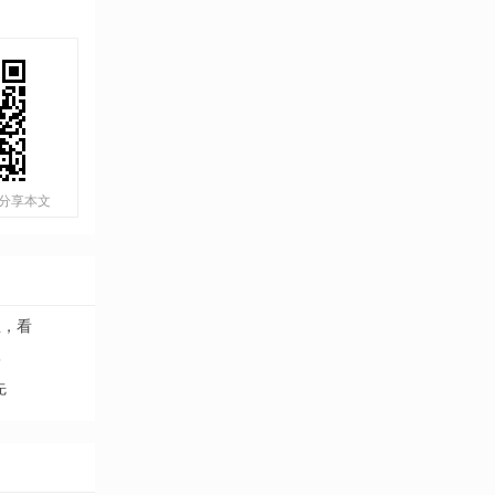
分享本文
里，看
牌
先