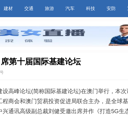
建材
交通
旅游
汽车
科技
安防
出席第十届国际基建论坛
号
高峰论坛(简称国际基建论坛)在澳门举行，本次
工程商会和澳门贸易投资促进局联合主办，是全球
中兴通讯高级副总裁刘健受邀出席并作《打造5G生