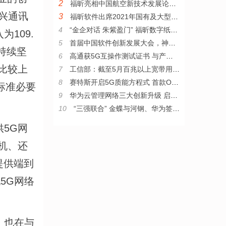
2
福昕亮相中国航空新技术发展论坛 赋能智慧航空建设
中兴通讯
3
福昕软件出席2021年国有及大型企业数字化转型技术与应用大会
4
“金企对话 朱紫盈门” 福昕数字纸张技术助推数字中国建设论坛圆满举办！
109.
5
首届中国软件创新发展大会，神州信息斩获两项大奖
持续坚
6
高通获5G互操作测试证书 与产业伙伴共同推进5G应用
占比较上
7
工信部：截至5月百兆以上宽带用户超四分之三
8
赛特斯开启5G质能方程式 首款O-RAN基站新品问世
标准必要
9
华为云管理网络三大创新升级 启动伙伴招募计划
10
“三强联合” 金蝶与河钢、华为签署共建工业互联网平台合作框架协议
5G网
机、还
提供端到
5G网络
，也在与